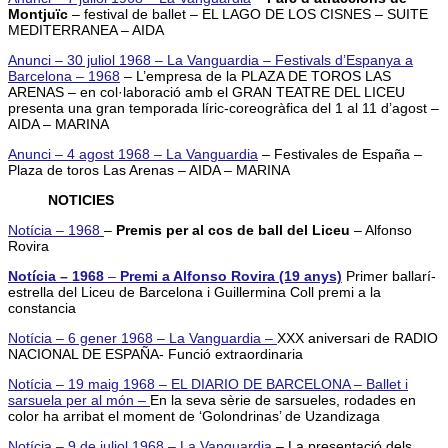
Montjuïc
– festival de ballet – EL LAGO DE LOS CISNES – SUITE
MEDITERRANEA – AIDA
Anunci – 30 juliol 1968 – La Vanguardia – Festivals d’Espanya a
Barcelona – 1968
– L’empresa de la PLAZA DE TOROS LAS
ARENAS – en col·laboració amb el GRAN TEATRE DEL LICEU
presenta una gran temporada líric-coreogràfica del 1 al 11 d’agost –
AIDA – MARINA
Anunci – 4 agost 1968 – La Vanguardia
– Festivales de España –
Plaza de toros Las Arenas – AIDA – MARINA
NOTICIES
Notícia – 1968
–
Premis per al cos de ball del Liceu
– Alfonso
Rovira
Notícia – 1968
–
Premi a Alfonso Rovira (19 anys)
Primer ballarí-
estrella del Liceu de Barcelona i Guillermina Coll premi a la
constancia
Notícia – 6 gener 1968 – La Vanguardia –
XXX aniversari de RADIO
NACIONAL DE ESPAÑA- Funció extraordinaria
Notícia – 19 maig 1968 – EL DIARIO DE BARCELONA – Ballet i
sarsuela per al món –
En la seva sèrie de sarsueles, rodades en
color ha arribat el moment de ‘Golondrinas’ de Uzandizaga
Notícia – 9 de juliol 1968 – La Vanguardia
– La presentació dels