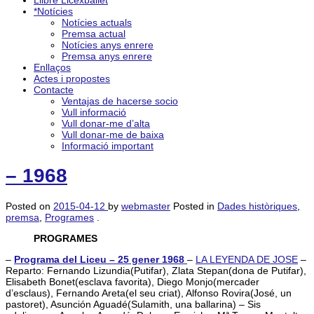
Llibre Licexballet
*Notícies
Notícies actuals
Premsa actual
Notícies anys enrere
Premsa anys enrere
Enllaços
Actes i propostes
Contacte
Ventajas de hacerse socio
Vull informació
Vull donar-me d’alta
Vull donar-me de baixa
Informació important
– 1968
Posted on
2015-04-12
by
webmaster
Posted in
Dades històriques
,
premsa
,
Programes
.
PROGRAMES
–
Programa del Liceu – 25 gener 1968
–
LA LEYENDA DE JOSE
–
Reparto: Fernando Lizundia(Putifar), Zlata Stepan(dona de Putifar),
Elisabeth Bonet(esclava favorita), Diego Monjo(mercader
d’esclaus), Fernando Areta(el seu criat), Alfonso Rovira(José, un
pastoret), Asunción Aguadé(Sulamith, una ballarina) – Sis