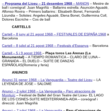
–
Programa del Liceu – 21 desembre 1968
–
MANON
– Mestre de
ball i coreògraf: Juan Magriñá – Ballarins estrella: Asunción Aguadé,
Alfonso Rovira – Primers ballarins:: Elisabeth Bonet, Fernando
Lizundia – Solistes: Angeles Aguadé, Elena Bonet, Guillermina Coll,
Dolores Escriche – Cos de ball
CARTELLS
Cartell – 8 juny al 21 agost 1968 – FESTIVALES DE ESPAÑA 1968
a
Barcelona
Cartell – 8 juliol al 21 agost 1968 – Festivals d’Espanya
– Barcelona
Cartell – 5 i 9 agost 1968
–
Plaça toros Las Arenas (La
Monumental)
– A TIEMPO ROMANTICA – CLARO DE LUNA –
GRANADA – EL DUELO – SUITE DE DANZAS
ESPAÑOLAS(Romeria y feria)
ANUNCIS
Anunci 31 gener 1968 – La Vanguardia – Teatre del Liceu
– LA
LEYENDA DE JOSE – SALOME
Anunci – 2 juliol 1968 – La Vanguardia – Parc atraccions de
Montjuïc
– Festival de Ballet del Gran Teatre del Liceu- EL LAGO
DE LOS CISNES-SUITE MEDITERRANEA-AIDA – coreògraf i
direcció: Juan Magriñá
Anunci – 7 juliol 1968 – La Vanguardia
–
Parc d’atraccions de