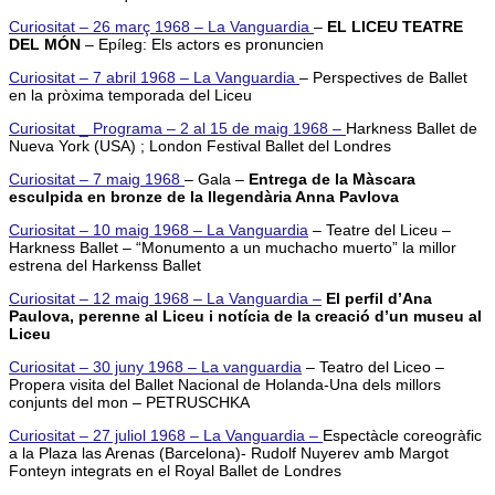
Curiositat – 26 març 1968 – La Vanguardia
–
EL LICEU TEATRE
DEL MÓN
– Epíleg: Els actors es pronuncien
Curiositat – 7 abril 1968 – La Vanguardia
– Perspectives de Ballet
en la pròxima temporada del Liceu
Curiositat _ Programa – 2 al 15 de maig 1968 –
Harkness Ballet de
Nueva York (USA) ; London Festival Ballet del Londres
Curiositat – 7 maig 1968
– Gala –
Entrega de la Màscara
esculpida en bronze de la llegendària Anna Pavlova
Curiositat – 10 maig 1968 – La Vanguardia
– Teatre del Liceu –
Harkness Ballet – “Monumento a un muchacho muerto” la millor
estrena del Harkenss Ballet
Curiositat – 12 maig 1968 – La Vanguardia –
El perfil d’Ana
Paulova, perenne al Liceu i notícia de la creació d’un museu al
Liceu
Curiositat – 30 juny 1968 – La vanguardia
– Teatro del Liceo –
Propera visita del Ballet Nacional de Holanda-Una dels millors
conjunts del mon – PETRUSCHKA
Curiositat – 27 juliol 1968 – La Vanguardia –
Espectàcle coreogràfic
a la Plaza las Arenas (Barcelona)- Rudolf Nuyerev amb Margot
Fonteyn integrats en el Royal Ballet de Londres