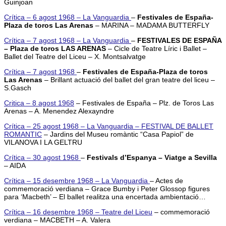
Guinjoan
Crítica – 6 agost 1968 – La Vanguardia
–
Festivales de España-
Plaza de toros Las Arenas
– MARINA – MADAMA BUTTERFLY
Crítica – 7 agost 1968 – La Vanguardia
–
FESTIVALES DE ESPAÑA
– Plaza de toros LAS ARENAS
– Cicle de Teatre Líric i Ballet –
Ballet del Teatre del Liceu – X. Montsalvatge
Crítica – 7 agost 1968
–
Festivales de España-Plaza de toros
Las Arenas
– Brillant actuació del ballet del gran teatre del liceu –
S.Gasch
Critica – 8 agost 1968
– Festivales de España – Plz. de Toros Las
Arenas – A. Menendez Alexayndre
Crítica – 25 agost 1968 – La Vanguardia – FESTIVAL DE BALLET
ROMANTIC
– Jardins del Museu romàntic “Casa Papiol” de
VILANOVA I LA GELTRU
Crítica – 30 agost 1968
–
Festivals d’Espanya – Viatge a Sevilla
– AIDA
Crítica – 15 desembre 1968 – La Vanguardia
– Actes de
commemoració verdiana – Grace Bumby i Peter Glossop figures
para ‘Macbeth’ – El ballet realitza una encertada ambientació…
Crítica – 16 desembre 1968 – Teatre del Liceu
– commemoració
verdiana – MACBETH – A. Valera