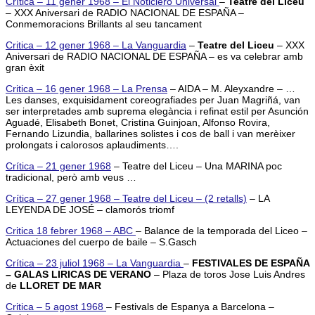
Crítica – 11 gener 1968 – El Noticiero Universal
–
Teatre del Liceu
– XXX Aniversari de RADIO NACIONAL DE ESPAÑA –
Conmemoracions Brillants al seu tancament
Critica – 12 gener 1968 – La Vanguardia
–
Teatre del Liceu
– XXX
Aniversari de RADIO NACIONAL DE ESPAÑA – es va celebrar amb
gran èxit
Critica – 16 gener 1968 – La Prensa
– AIDA – M. Aleyxandre – …
Les danses, exquisidament coreografiades per Juan Magriñá, van
ser interpretades amb suprema elegància i refinat estil per Asunción
Aguadé, Elisabeth Bonet, Cristina Guinjoan, Alfonso Rovira,
Fernando Lizundia, ballarines solistes i cos de ball i van merèixer
prolongats i calorosos aplaudiments….
Crítica – 21 gener 1968
– Teatre del Liceu – Una MARINA poc
tradicional, però amb veus …
Crítica – 27 gener 1968 – Teatre del Liceu – (2 retalls)
– LA
LEYENDA DE JOSÉ – clamorós triomf
Critica 18 febrer 1968 – ABC
– Balance de la temporada del Liceo –
Actuaciones del cuerpo de baile – S.Gasch
Crítica – 23 juliol 1968 – La Vanguardia
–
FESTIVALES DE ESPAÑA
– GALAS LIRICAS DE VERANO
– Plaza de toros Jose Luis Andres
de
LLORET DE MAR
Critica – 5 agost 1968
– Festivals de Espanya a Barcelona –