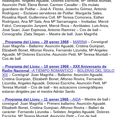
odalisques:
Angeles Aguadé, Dolores Escriche, Mª Teresa Muntalt,
Asunción Petit, Elena Bonet, Carmen Cavaller
– Els mulats
guardians de Putifar – José A. Flores, Josechu Gómez, Antonio
Rodríguez – Esclaves servidores de Putifar: Margarita Sales,
Rosalina Ripoll, Guillermina Coll, Mª Teresa Comorera, Esther
Rodríguez, Ana Mª Sala, Ana Mª Sarramagna – Invitadas:
Mercè
Falcó, Concepción Junyent, Mercè Roca
– Acròbates: Luis Ariza,
José Suari, Juan Espinosa, Antonio Ramírez – Cos de ball –
Coreografia: Zlata Stepan – Mestre de ball: Juan Magriñá
_ Programa del Liceu – 28 gener 1968
–
MARINA
– Coreògraf:
Juan Magriñá – Ballarins: Asunción Aguadé, Cristina Guinjoan,
Elizabeth Bonet, Alfonso Rovira, Fernando Lizundia, Mª Angeles
Aguadé, Mª Dolores Escriche, Asunción Petit, Mª Teresa Muntalt –
Cos de ball
–
Programa del Liceu – 10 gener 1968 – XXX Aniversario de
Radio Nacional
–
A TIEMPO ROMANTICO
–
BOLERAS DEL SIGLO
XIX
– Coreògraf: Juan Magriñá – Ballarins: Asunción Aguadé,
Cristina Guinjoan, Elizabeth Bonet, Alfonso Rovira, Fernando
Lizundia, Angeles Aguadé, Dolores Escriche, Asunción Petit, Mª
Teresa Muntalt – Cos de ball – les actuacions coreogràfiques
estaran dirigides per el mestre Adrián Sardo
–
Programa del Liceu – 11 gener 1968
–
AIDA
– Mestre de ball i
coreògraf: Juan Magriñá – Primers ballarins: Asunción Aguadé,
Elisabeth Bonet, Cristina Guinjoan, Alfonso Rovira – Ballarí de
caràcter: Fernando Lizundia – Solistes: Angeles Aguadé, Dolores
Escriche, Mª Teresa Muntalt, Asunción Petit – Cos de ball