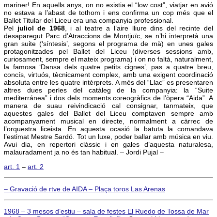
mariner! En aquells anys, on no existia el “low cost”, viatjar en avió
no estava a l’abast de tothom i ens confirma un cop més que el
Ballet Titular del Liceu era una companyia professional.
Pel
juliol de 1968
, i al teatre a l’aire lliure dins del recinte del
desaparegut Parc d’Atraccions de Montjuïc, se n’hi interpretà una
gran suite (‘síntesis’, segons el programa de mà) en unes gales
protagonitzades pel Ballet del Liceu (diverses sessions amb,
curiosament, sempre el mateix programa) i on no faltà, naturalment,
la famosa ‘Dansa dels quatre petits cignes’, pas a quatre breu,
concís, virtuós, tècnicament complex, amb una exigent coordinació
absoluta entre les quatre intèrprets. A més del “Llac” es presentaren
altres dues perles del catàleg de la companyia: la “Suite
mediterránea” i dos dels moments coreogràfics de l’òpera “Aida”. A
manera de suau reivindicació cal consignar, tanmateix, que
aquestes gales del Ballet del Liceu comptaven sempre amb
acompanyament musical en directe, normalment a càrrec de
l’orquestra liceista. En aquesta ocasió la batuta la comandava
l’estimat Mestre Sardó. Tot un luxe, poder ballar amb música en viu.
Avui dia, en repertori clàssic i en gales d’aquesta naturalesa,
malauradament ja no és tan habitual. – Jordi Pujal –
art. 1
–
art. 2
– Gravació de rtve de AIDA – Plaça toros Las Arenas
1968 – 3 mesos d’estiu – sala de festes El Ruedo de Tossa de Mar