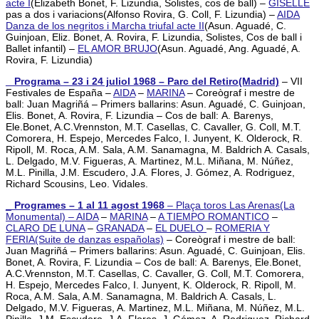
acte I
(Elizabeth Bonet, F. Lizundia, Solistes, cos de ball) –
GISELLE
pas a dos i variacions(Alfonso Rovira, G. Coll, F. Lizundia) –
AIDA
Danza de los negritos i Marcha triufal acte II
(Asun. Aguadé, C.
Guinjoan, Eliz. Bonet, A. Rovira, F. Lizundia, Solistes, Cos de ball i
Ballet infantil) –
EL AMOR BRUJO
(Asun. Aguadé, Ang. Aguadé, A.
Rovira, F. Lizundia)
_ Programa – 23 i 24 juliol 1968 – Parc del Retiro(Madrid)
– VII
Festivales de España –
AIDA
–
MARINA
– Coreògraf i mestre de
ball: Juan Magriñá – Primers ballarins: Asun. Aguadé, C. Guinjoan,
Elis. Bonet, A. Rovira, F. Lizundia – Cos de ball:
A. Barenys,
Ele.Bonet, A.C.Vrennston, M.T. Casellas, C. Cavaller, G. Coll, M.T.
Comorera, H. Espejo, Mercedes Falco, I. Junyent, K. Olderock, R.
Ripoll, M. Roca, A.M. Sala, A.M. Sanamagna, M. Baldrich A. Casals,
L. Delgado, M.V. Figueras, A. Martinez, M.L. Miñana, M. Núñez,
M.L. Pinilla, J.M. Escudero, J.A. Flores, J. Gómez, A. Rodriguez,
Richard Scousins, Leo. Vidales
.
_
Programes – 1 al 11 agost 1968
– Plaça toros Las Arenas(La
Monumental) –
AIDA
–
MARINA
–
A TIEMPO ROMANTICO
–
CLARO DE LUNA
–
GRANADA
–
EL DUELO
–
ROMERIA Y
FERIA(Suite de danzas españolas)
– Coreògraf i mestre de ball:
Juan Magriñá – Primers ballarins: Asun. Aguadé, C. Guinjoan, Elis.
Bonet, A. Rovira, F. Lizundia – Cos de ball:
A. Barenys, Ele.Bonet,
A.C.Vrennston, M.T. Casellas, C. Cavaller, G. Coll, M.T. Comorera,
H. Espejo, Mercedes Falco, I. Junyent, K. Olderock, R. Ripoll, M.
Roca, A.M. Sala, A.M. Sanamagna, M. Baldrich A. Casals, L.
Delgado, M.V. Figueras, A. Martinez, M.L. Miñana, M. Núñez, M.L.
Pinilla, J.M. Escudero, J.A. Flores, J. Gómez, A. Rodriguez, Richard