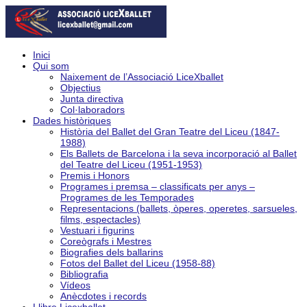
Inici
Qui som
Naixement de l’Associació LiceXballet
Objectius
Junta directiva
Col·laboradors
Dades històriques
Història del Ballet del Gran Teatre del Liceu (1847-
1988)
Els Ballets de Barcelona i la seva incorporació al Ballet
del Teatre del Liceu (1951-1953)
Premis i Honors
Programes i premsa – classificats per anys –
Programes de les Temporades
Representacions (ballets, òperes, operetes, sarsueles,
films, espectacles)
Vestuari i figurins
Coreògrafs i Mestres
Biografies dels ballarins
Fotos del Ballet del Liceu (1958-88)
Bibliografia
Vídeos
Anècdotes i records