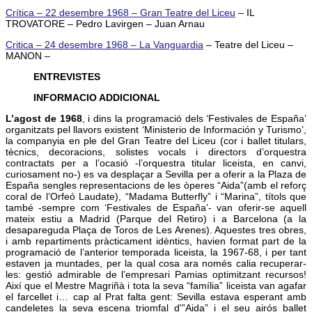
Crítica – 22 desembre 1968 – Gran Teatre del Liceu
– IL
TROVATORE – Pedro Lavirgen – Juan Arnau
Critica – 24 desembre 1968 – La Vanguardia
– Teatre del Liceu –
MANON –
ENTREVISTES
INFORMACIO ADDICIONAL
L’agost de 1968
, i dins la programació dels ‘Festivales de España’
organitzats pel llavors existent ‘Ministerio de Información y Turismo’,
la companyia en ple del Gran Teatre del Liceu (cor i ballet titulars,
tècnics, decoracions, solistes vocals i directors d’orquestra
contractats per a l’ocasió -l’orquestra titular liceista, en canvi,
curiosament no-) es va desplaçar a Sevilla per a oferir a la Plaza de
España sengles representacions de les òperes “Aida”(amb el reforç
coral de l’Orfeó Laudate), “Madama Butterfly” i “Marina”, títols que
també -sempre com ‘Festivales de España’- van oferir-se aquell
mateix estiu a Madrid (Parque del Retiro) i a Barcelona (a la
desapareguda Plaça de Toros de Les Arenes). Aquestes tres obres,
i amb repartiments pràcticament idèntics, havien format part de la
programació de l’anterior temporada liceista, la 1967-68, i per tant
estaven ja muntades, per la qual cosa ara només calia recuperar-
les: gestió admirable de l’empresari Pamias optimitzant recursos!
Així que el Mestre Magriñà i tota la seva “família” liceista van agafar
el farcellet i… cap al Prat falta gent: Sevilla estava esperant amb
candeletes la seva escena triomfal d'”Aida” i el seu airós ballet