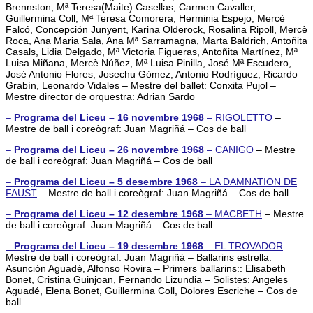
Brennston, Mª Teresa(Maite) Casellas, Carmen Cavaller,
Guillermina Coll, Mª Teresa Comorera, Herminia Espejo, Mercè
Falcó, Concepción Junyent, Karina Olderock, Rosalina Ripoll, Mercè
Roca, Ana Maria Sala, Ana Mª Sarramagna, Marta Baldrich, Antoñita
Casals, Lidia Delgado, Mª Victoria Figueras, Antoñita Martínez, Mª
Luisa Miñana, Mercè Núñez, Mª Luisa Pinilla, José Mª Escudero,
José Antonio Flores, Josechu Gómez, Antonio Rodríguez, Ricardo
Grabín, Leonardo Vidales
– Mestre del ballet:
Conxita Pujol
–
Mestre director de orquestra: Adrian Sardo
–
Programa del Liceu – 16 novembre 1968
–
RIGOLETTO
–
Mestre de ball i coreògraf: Juan Magriñá – Cos de ball
–
Programa del Liceu – 26 novembre 1968
–
CANIGO
– Mestre
de ball i coreògraf: Juan Magriñá – Cos de ball
–
Programa del Liceu – 5 desembre 1968
–
LA DAMNATION DE
FAUST
– Mestre de ball i coreògraf: Juan Magriñá – Cos de ball
–
Programa del Liceu – 12 desembre 1968
–
MACBETH
– Mestre
de ball i coreògraf: Juan Magriñá – Cos de ball
–
Programa del Liceu – 19 desembre 1968
–
EL TROVADOR
–
Mestre de ball i coreògraf: Juan Magriñá – Ballarins estrella:
Asunción Aguadé, Alfonso Rovira – Primers ballarins:: Elisabeth
Bonet, Cristina Guinjoan, Fernando Lizundia – Solistes: Angeles
Aguadé, Elena Bonet, Guillermina Coll, Dolores Escriche – Cos de
ball