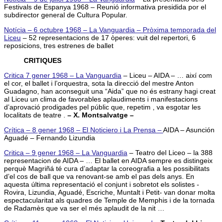
Festivals de Espanya 1968 – Reunió informativa presidida por el
subdirector general de Cultura Popular.
Notícia – 6 octubre 1968 – La Vanguardia – Pròxima temporada del
Liceu
– 52 representacions de 17 òperes: vuit del repertori, 6
reposicions, tres estrenes de ballet
CRITIQUES
Critica 7 gener 1968 – La Vanguardia
– Liceu – AIDA – … així com
el cor, el ballet i l’orquestra, sota la direcció del mestre Anton
Guadagno, han aconseguit una “Aida” que no és estrany hagi creat
al Liceu un clima de favorables aplaudiments i manifestacions
d’aprovació prodigades pel públic que, repetim , va esgotar les
localitats de teatre .
– X. Montsalvatge –
Crítica – 8 gener 1968 – El Noticiero i La Prensa –
AIDA – Asunción
Aguadé – Fernando Lizundia
Critica – 9 gener 1968 – La Vanguardia
– Teatro del Liceo – la 388
representacion de AIDA – … El ballet en AIDA sempre es distingeix
perquè Magriñá té cura d’adaptar la coreografia a les possibilitats
d’el cos de ball que va renovant-se amb el pas dels anys. En
aquesta última representació el conjunt i sobretot els solistes -
Rovira, Lizundia, Aguadé, Escriche, Muntalt i Petit- van donar molta
espectacularitat als quadres de Temple de Memphis i de la tornada
de Radamès que va ser el més aplaudit de la nit …