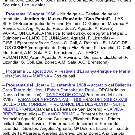
Scousins, Leo. Vidales
.
_ Programa 18 agost 1968
– Nit de gala – Festival de ballet
romàntic –
Jardins del Museu Romàntic “Can Papiol”
– LAS
SILFIDES(coreografia de Fokine-Preludio:C. Guinjoan; Mazurca:A.
Rovira; vals:Ang. Aguadé; Pas a dos:A. Aguadé, A. Rovira) –
VARIACION CLASICA (Música Tchaikowsky, coreografia Petipa: C.
Guinjoan) – CLARO DE LUNA(Ang. Aguadé, F. Licundia) –
GISELLE(coreografia de Coralli-G. Coll, A. Rovira) – EL LAGO DE
LOS CISNES(coreografia de Petipa-Eliz. Bonet, F. Lizundia, G. Coll,
Ele. Bonet, A.M. Sala, A.C. Brenstonn – A TIEMPO
ROMANTICO(Asun. Aguadé, A. Rovira, C. Guinjoan, Eliz.Bonet, F.
Lizundia, G. Coll, Ele. Bonet, A.M. Sala, A.C. Brenstonn)
_ Programa 31 agost 1968 – Festivals d’Espanya-Parque de María
Luisa(Sevilla)
–
MARINA
– Cos de ball
–
Programa del Liceu – 11 setembre 1968
– actuació del Ballet del
Gran Teatre del Liceu i Esbart Dansaire de Rubi –
ORGIA(de las
Danzas Fantásticas) –
TAPICES DE GOYA
(Policromia del siglo
XVIII) –
FARANDOLA PROVENZAL
–
BOLERAS DEL SIGLO XVIII
–
BOLERO DE TORRENT
–
ROMANCE DEL DESPECHO
–
SUITE
MEDITERRANEA
(sardana La Festa de San Llorenç) –
LA VIDA
BREVE
(Interludio) –
EL AMOR BRUJO
– Primeres ballarines:
Asunción Aguadé, Cristina Guinjoan, Elizabeth Bonet – Primer
ballarí: Alfonso Rovira – Primer ballarí de caràcter: Fernando
Lizundia – Solistes: Angeles Aguadé, Mª Dolores Escriche – cos de
ball:
Berta Albareda, Angeles Barenys, Elena Bonet, Ana Carlota