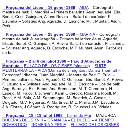
_ Programa del Liceu – 16 gener 1968
–
AIDA
– Coreògraf i
mestre de ball: J. Magriñá – Primers ballarins: Asun. Aguadé, Elis.
Bonet, Crist. Guinjoan, Alfons Rovira – Ballarí de caràcter: F.
Lizundia – Solistes: Ang. Aguadé, D. Escriche, M.T. Muntalt, Asun.
Petit
_ Programa del Liceu – 28 gener 1968
–
MARINA
– Coreògraf i
mestre de ball: Juan Magriñá – Primers ballarins: Asun. Aguadé,
Elisab. Bonet, C. Guinjoan, A. Rovira-Ballarí de caràcter: F. Lizundia
– Solistes: Ang. Aguadé, D. Escriche, M.T. Muntalt, Asun. Petit-Cos
de ball
_
Programa – 2 al 6 de juliol 1968 – Parc d’Atraccions de
Montjuïc
–
EL LAGO DE LOS CISNES (síntesis)
–
SUITE
MEDITERRANEA
–
AIDA (Dansa dels negritos i Dansa Triomfal)
–
Coreògraf i director: Juan Magriñá – Mestra de Ball: C. Pujol –
Primers ballarins: Asun. Aguadé, C. Guinjoan, Elis. Bonet, A. Rovira,
F. Lizundia – Solistes: Ang. Aguadé, M. D. Escriche – Cos de ball:
Ang. Barenys, Ele. Bonet, Ana Brennston, M. T. Comorera, H.
Espejo, M. Falcó, I. Junyent, Karin Olderock, Rosalina Ripoll, M.
Roca, A.M. Sala, A.M. Sanamagna, M. Baldrich, A. Casals, L.
Delgado, M.V. Figueras, A. Martínez, M.L. Pinilla, J.M. Escudero,
J.A. Flores, J.Gómez, A. Rodríguez, R. Cousins Leo. Vidales
.
_ Programa – 18 i 19 juliol 1968
– Lloret de Mar
– MAZURCA –
BOLERAS DEL S XVIII
–
GRANADA
–
EL DUELO
–
A TIEMPO
ROMANTICO
–
ROMERIA Y FERIA
–
EL LAGO DE LOS CISNES