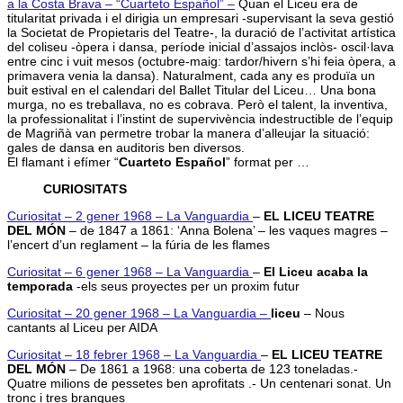
a la Costa Brava – “Cuarteto Español” –
Quan el Liceu era de
titularitat privada i el dirigia un empresari -supervisant la seva gestió
la Societat de Propietaris del Teatre-, la duració de l’activitat artística
del coliseu -òpera i dansa, període inicial d’assajos inclòs- oscil·lava
entre cinc i vuit mesos (octubre-maig: tardor/hivern s’hi feia òpera, a
primavera venia la dansa). Naturalment, cada any es produïa un
buit estival en el calendari del Ballet Titular del Liceu… Una bona
murga, no es treballava, no es cobrava. Però el talent, la inventiva,
la professionalitat i l’instint de supervivència indestructible de l’equip
de Magriñà van permetre trobar la manera d’alleujar la situació:
gales de dansa en auditoris ben diversos.
El flamant i efímer “
Cuarteto Español
” format per …
CURIOSITATS
Curiositat – 2 gener 1968 – La Vanguardia
–
EL LICEU TEATRE
DEL MÓN
– de 1847 a 1861: ‘Anna Bolena’ – les vaques magres –
l’encert d’un reglament – la fúria de les flames
Curiositat – 6 gener 1968 – La Vanguardia
–
El Liceu acaba la
temporada
-els seus proyectes per un proxim futur
Curiositat – 20 gener 1968 – La Vanguardia –
liceu
– Nous
cantants al Liceu per AIDA
Curiositat – 18 febrer 1968 – La Vanguardia
–
EL LICEU TEATRE
DEL MÓN
– De 1861 a 1968: una coberta de 123 toneladas.-
Quatre milions de pessetes ben aprofitats .- Un centenari sonat. Un
tronc i tres branques