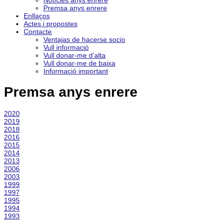
Notícies anys enrere
Premsa anys enrere
Enllaços
Actes i propostes
Contacte
Ventajas de hacerse socio
Vull informació
Vull donar-me d’alta
Vull donar-me de baixa
Informació important
Premsa anys enrere
2020
2019
2018
2016
2015
2014
2013
2006
2003
1999
1997
1995
1994
1993