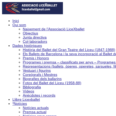
Inici
Qui som
Naixement de l’Associació LiceXballet
Objectius
Junta directiva
Col·laboradors
Dades històriques
Història del Ballet del Gran Teatre del Liceu (1847-1988)
Els Ballets de Barcelona i la seva incorporació al Ballet 
Premis i Honors
Programes i premsa – classificats per anys – Programe
Representacions (ballets, òperes, operetes, sarsueles, fi
Vestuari i figurins
Coreògrafs i Mestres
Biografies dels ballarins
Fotos del Ballet del Liceu (1958-88)
Bibliografia
Vídeos
Anècdotes i records
Llibre Licexballet
*Notícies
Notícies actuals
Premsa actual