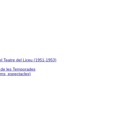
del Teatre del Liceu (1951-1953)
s de les Temporades
lms, espectacles)