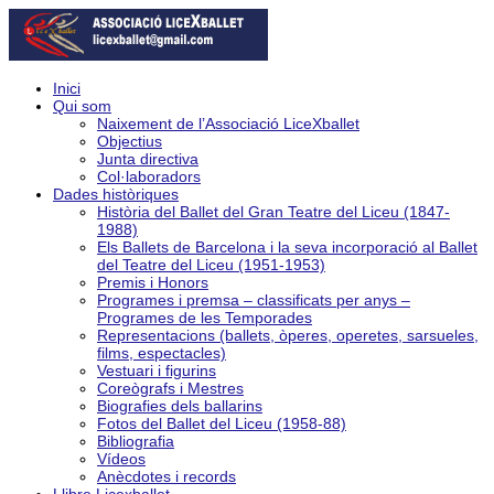
Inici
Qui som
Naixement de l’Associació LiceXballet
Objectius
Junta directiva
Col·laboradors
Dades històriques
Història del Ballet del Gran Teatre del Liceu (1847-
1988)
Els Ballets de Barcelona i la seva incorporació al Ballet
del Teatre del Liceu (1951-1953)
Premis i Honors
Programes i premsa – classificats per anys –
Programes de les Temporades
Representacions (ballets, òperes, operetes, sarsueles,
films, espectacles)
Vestuari i figurins
Coreògrafs i Mestres
Biografies dels ballarins
Fotos del Ballet del Liceu (1958-88)
Bibliografia
Vídeos
Anècdotes i records