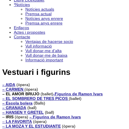
Llibre Licexballet
*Notícies
Notícies actuals
Premsa actual
Notícies anys enrere
Premsa anys enrere
Enllaços
Actes i propostes
Contacte
Ventajas de hacerse socio
Vull informació
Vull donar-me d’alta
Vull donar-me de baixa
Informació important
Vestuari i figurins
– AIDA
(òpera)
– CARMEN
(òpera)
– EL AMOR BRUJO
(ballet)
-Figurins de Ramon Ivars
– EL SOMBRERO DE TRES PICOS
(ballet)
– Escola bolera
(Balls)
– GRANADA
(ball)
– HANSEN Y GRETEL
(ball)
–
IRIS
(òpera)
– Figurins de Ramon Ivars
–
LA FAVORITA
(òpera)
–
LA MOZA Y EL ESTUDIANTE
(òpera)