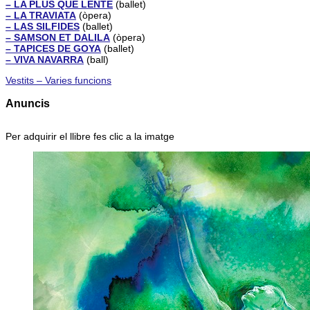
– LA PLUS QUE LENTE
(ballet)
– LA TRAVIATA
(òpera)
– LAS SILFIDES
(ballet)
– SAMSON ET DALILA
(òpera)
– TAPICES DE GOYA
(ballet)
– VIVA NAVARRA
(ball)
Vestits – Varies funcions
Anuncis
Per adquirir el llibre fes clic a la imatge