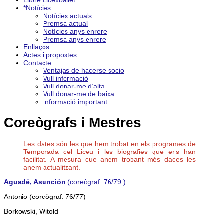
Llibre Licexballet
*Notícies
Notícies actuals
Premsa actual
Notícies anys enrere
Premsa anys enrere
Enllaços
Actes i propostes
Contacte
Ventajas de hacerse socio
Vull informació
Vull donar-me d’alta
Vull donar-me de baixa
Informació important
Coreògrafs i Mestres
Les dates són les que hem trobat en els programes de
Temporada del Liceu i les biografies que ens han
facilitat. A mesura que anem trobant més dades les
anem actualitzant.
Aguadé, Asunción
(coreògraf: 76/79 )
Antonio (coreògraf: 76/77)
Borkowski, Witold