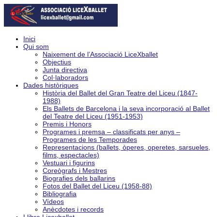
Inici
Qui som
Naixement de l’Associació LiceXballet
Objectius
Junta directiva
Col·laboradors
Dades històriques
Història del Ballet del Gran Teatre del Liceu (1847-
1988)
Els Ballets de Barcelona i la seva incorporació al Ballet
del Teatre del Liceu (1951-1953)
Premis i Honors
Programes i premsa – classificats per anys –
Programes de les Temporades
Representacions (ballets, òperes, operetes, sarsueles,
films, espectacles)
Vestuari i figurins
Coreògrafs i Mestres
Biografies dels ballarins
Fotos del Ballet del Liceu (1958-88)
Bibliografia
Vídeos
Anècdotes i records