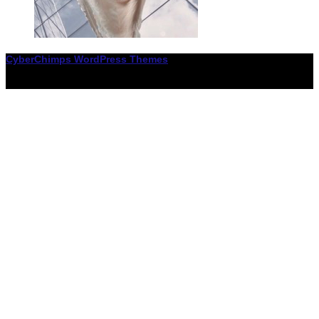
CyberChimps WordPress Themes
© Associació LiceXballet / I F: G65955338