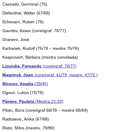
Cassadó, Germinal (75)
Diefenthal, Walter (67/68)
Echevarri, Ruben (76)
Gavrilov, Assen (coreògraf: 76/77)
Granero, José
Karhanek, Rudolf (75/78 – mestre 75/76)
Kasprovich, Bárbara (mestra convidada)
Lizundia, Fernando
(coreògraf: 76/77)
Magrinyà, Joan
(coreògraf: 41/79, mestre: 47/75 )
Monroc, Amalia
(39/45)
Ogoun, Lubos (75/76)
Pàmies, Pauleta
(Mestra 22-33)
Pilato, Boris (coreògraf 68/78 – mestre 68/69)
Radosevic, Anika (67/68)
Ristic, Milos (mestre, 79/80)