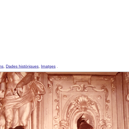
ns
,
Dades històriques
,
Imatges
.