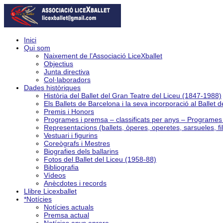
Inici
Qui som
Naixement de l’Associació LiceXballet
Objectius
Junta directiva
Col·laboradors
Dades històriques
Història del Ballet del Gran Teatre del Liceu (1847-1988)
Els Ballets de Barcelona i la seva incorporació al Ballet 
Premis i Honors
Programes i premsa – classificats per anys – Programe
Representacions (ballets, òperes, operetes, sarsueles, fi
Vestuari i figurins
Coreògrafs i Mestres
Biografies dels ballarins
Fotos del Ballet del Liceu (1958-88)
Bibliografia
Vídeos
Anècdotes i records
Llibre Licexballet
*Notícies
Notícies actuals
Premsa actual