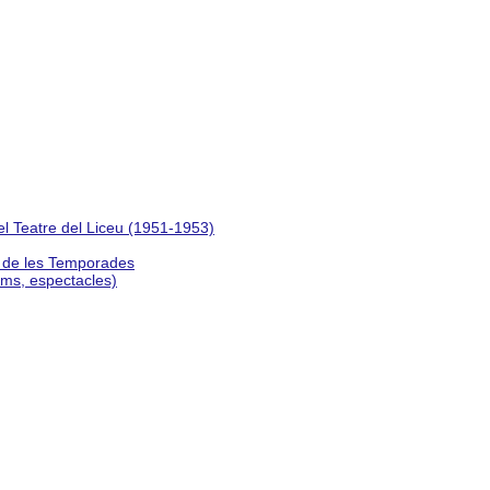
del Teatre del Liceu (1951-1953)
s de les Temporades
lms, espectacles)