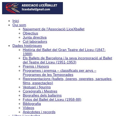
Inici
Qui som
Naixement de l’Associació LiceXballet
Objectius
Junta directiva
Col·laboradors
Dades històriques
Història del Ballet del Gran Teatre del Liceu (1847-
1988)
Els Ballets de Barcelona i la seva incorporació al Ballet
del Teatre del Liceu (1951-1953)
Premis i Honors
Programes i premsa – classificats per anys –
Programes de les Temporades
Representacions (ballets, òperes, operetes, sarsueles,
films, espectacles)
Vestuari i figurins
Coreògrafs i Mestres
Biografies dels ballarins
Fotos del Ballet del Liceu (1958-88)
Bibliografia
Vídeos
Anècdotes i records