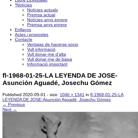
Llibre Licexballet
*Notícies
Notícies actuals
Premsa actual
Notícies anys enrere
Premsa anys enrere
Enllaços
Actes i propostes
Contacte
Ventajas de hacerse socio
Vull informació
Vull donar-me d’alta
Vull donar-me de baixa
Informació important
fl-1968-01-25-LA LEYENDA DE JOSE-
Asunción Aguadé, Josechu Gómez
Published
2020-09-01
- size:
1046 × 1341
in
fl-1968-01-25-LA
LEYENDA DE JOSE-Asunción Aguadé, Josechu Gómez
← Previous
Next →