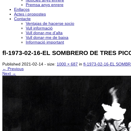
Notícies anys enrere
Premsa anys enrere
Enllaços
Actes i propostes
Contacte
Ventajas de hacerse socio
Vull informació
Vull donar-me d’alta
Vull donar-me de baixa
Informació important
fl-1973-02-16-EL SOMBRERO DE TRES PICOS-
Published
2021-02-14
- size:
1000 × 687
in
fl-1973-02-16-EL SOMBRE
← Previous
Next →