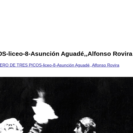
liceo-8-Asunción Aguadé,,Alfonso Rovira
RO DE TRES PICOS-liceo-8-Asunción Aguadé,,Alfonso Rovira