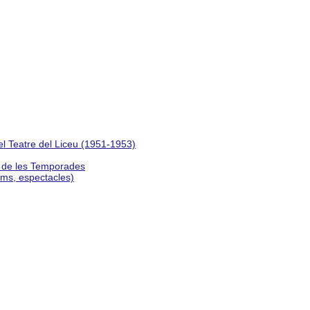
del Teatre del Liceu (1951-1953)
s de les Temporades
lms, espectacles)