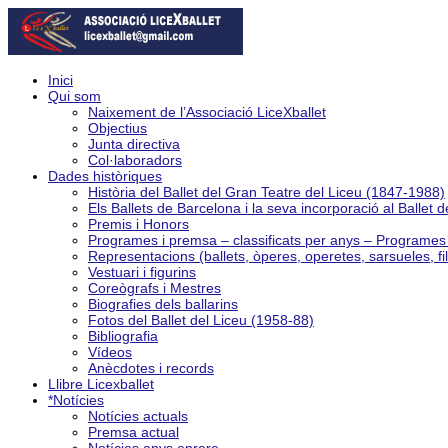
Inici
Qui som
Naixement de l’Associació LiceXballet
Objectius
Junta directiva
Col·laboradors
Dades històriques
Història del Ballet del Gran Teatre del Liceu (1847-1988)
Els Ballets de Barcelona i la seva incorporació al Ballet 
Premis i Honors
Programes i premsa – classificats per anys – Programe
Representacions (ballets, òperes, operetes, sarsueles, fi
Vestuari i figurins
Coreògrafs i Mestres
Biografies dels ballarins
Fotos del Ballet del Liceu (1958-88)
Bibliografia
Vídeos
Anècdotes i records
Llibre Licexballet
*Notícies
Notícies actuals
Premsa actual