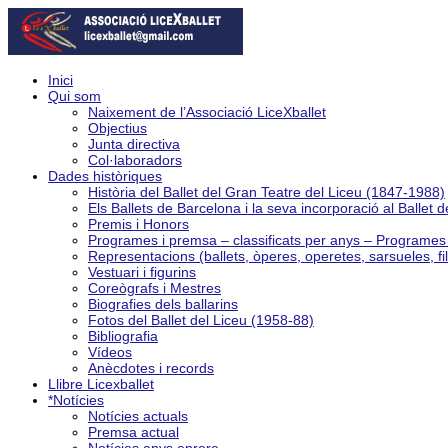
Inici
Qui som
Naixement de l’Associació LiceXballet
Objectius
Junta directiva
Col·laboradors
Dades històriques
Història del Ballet del Gran Teatre del Liceu (1847-1988)
Els Ballets de Barcelona i la seva incorporació al Ballet 
Premis i Honors
Programes i premsa – classificats per anys – Programe
Representacions (ballets, òperes, operetes, sarsueles, fi
Vestuari i figurins
Coreògrafs i Mestres
Biografies dels ballarins
Fotos del Ballet del Liceu (1958-88)
Bibliografia
Vídeos
Anècdotes i records
Llibre Licexballet
*Notícies
Notícies actuals
Premsa actual