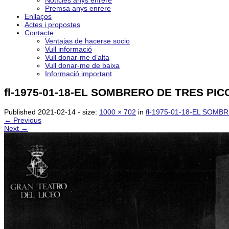
Notícies anys enrere
Premsa anys enrere
Enllaços
Actes i propostes
Contacte
Ventajas de hacerse socio
Vull informació
Vull donar-me d’alta
Vull donar-me de baixa
Informació important
fl-1975-01-18-EL SOMBRERO DE TRES PICOS-
Published
2021-02-14
- size:
1000 × 702
in
fl-1975-01-18-EL SOMBRE
← Previous
Next →