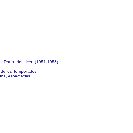
del Teatre del Liceu (1951-1953)
s de les Temporades
lms, espectacles)