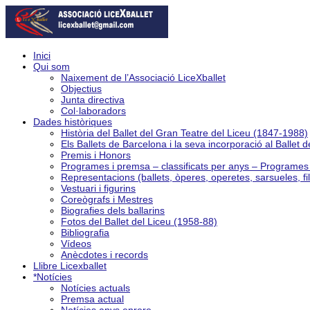
Inici
Qui som
Naixement de l’Associació LiceXballet
Objectius
Junta directiva
Col·laboradors
Dades històriques
Història del Ballet del Gran Teatre del Liceu (1847-1988)
Els Ballets de Barcelona i la seva incorporació al Ballet 
Premis i Honors
Programes i premsa – classificats per anys – Programe
Representacions (ballets, òperes, operetes, sarsueles, fi
Vestuari i figurins
Coreògrafs i Mestres
Biografies dels ballarins
Fotos del Ballet del Liceu (1958-88)
Bibliografia
Vídeos
Anècdotes i records
Llibre Licexballet
*Notícies
Notícies actuals
Premsa actual