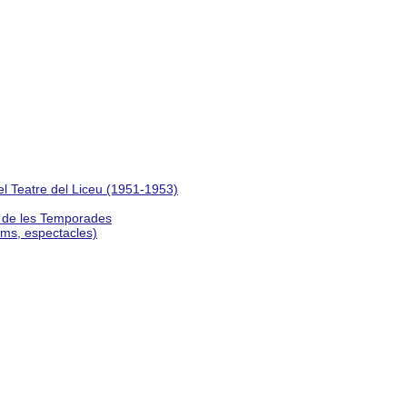
del Teatre del Liceu (1951-1953)
s de les Temporades
lms, espectacles)