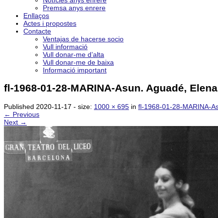
Notícies anys enrere
Premsa anys enrere
Enllaços
Actes i propostes
Contacte
Ventajas de hacerse socio
Vull informació
Vull donar-me d’alta
Vull donar-me de baixa
Informació important
fl-1968-01-28-MARINA-Asun. Aguadé, Elena
Published
2020-11-17
- size:
1000 × 695
in
fl-1968-01-28-MARINA-Asu
← Previous
Next →