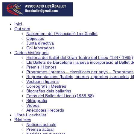
Inici
Qui som
Naixement de l’Associació LiceXballet
Objectius
Junta directiva
Col·laboradors
Dades històriques
Història del Ballet del Gran Teatre del Liceu (1847-1988)
Els Ballets de Barcelona i la seva incorporació al Ballet 
Premis i Honors
Programes i premsa – classificats per anys – Programe
Representacions (ballets, òperes, operetes, sarsueles, fi
Vestuari i figurins
Coreògrafs i Mestres
Biografies dels ballarins
Fotos del Ballet del Liceu (1958-88)
Bibliografia
Vídeos
Anècdotes i records
Llibre Licexballet
*Notícies
Notícies actuals
Premsa actual