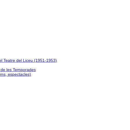
del Teatre del Liceu (1951-1953)
s de les Temporades
lms, espectacles)