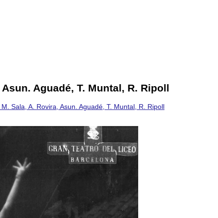
Asun. Aguadé, T. Muntal, R. Ripoll
. Sala, A. Rovira, Asun. Aguadé, T. Muntal, R. Ripoll