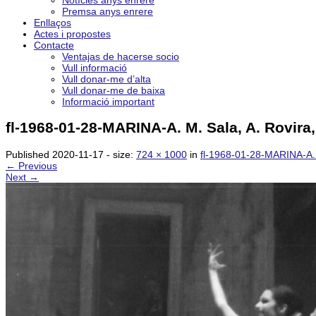
Notícies anys enrere
Premsa anys enrere
Enllaços
Actes i propostes
Contacte
Ventajas de hacerse socio
Vull informació
Vull donar-me d’alta
Vull donar-me de baixa
Informació important
fl-1968-01-28-MARINA-A. M. Sala, A. Rovira, 
Published
2020-11-17
- size:
724 × 1000
in
fl-1968-01-28-MARINA-A. M
← Previous
Next →