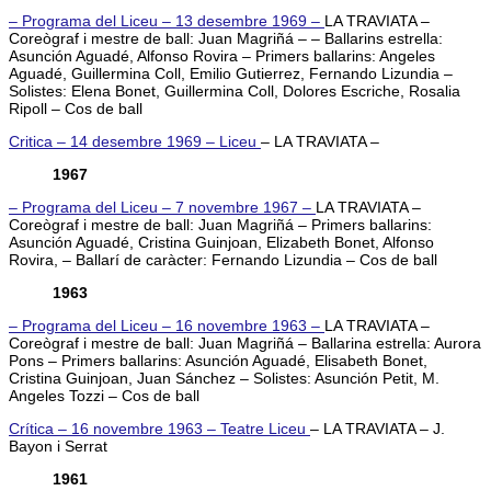
– Programa del Liceu – 13 desembre 1969 –
LA TRAVIATA –
Coreògraf i mestre de ball: Juan Magriñá – – Ballarins estrella:
Asunción Aguadé, Alfonso Rovira – Primers ballarins: Angeles
Aguadé, Guillermina Coll, Emilio Gutierrez, Fernando Lizundia –
Solistes: Elena Bonet, Guillermina Coll, Dolores Escriche, Rosalia
Ripoll – Cos de ball
Critica – 14 desembre 1969 – Liceu
– LA TRAVIATA –
1967
– Programa del Liceu – 7 novembre 1967 –
LA TRAVIATA –
Coreògraf i mestre de ball: Juan Magriñá – Primers ballarins:
Asunción Aguadé, Cristina Guinjoan, Elizabeth Bonet, Alfonso
Rovira, – Ballarí de caràcter: Fernando Lizundia – Cos de ball
1963
– Programa del Liceu – 16 novembre 1963 –
LA TRAVIATA –
Coreògraf i mestre de ball: Juan Magriñá – Ballarina estrella: Aurora
Pons – Primers ballarins: Asunción Aguadé, Elisabeth Bonet,
Cristina Guinjoan, Juan Sánchez – Solistes: Asunción Petit, M.
Angeles Tozzi – Cos de ball
Crítica – 16 novembre 1963 – Teatre Liceu
– LA TRAVIATA – J.
Bayon i Serrat
1961