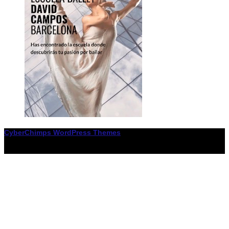
CyberChimps WordPress Themes
© Associació LiceXballet / I F: G65955338