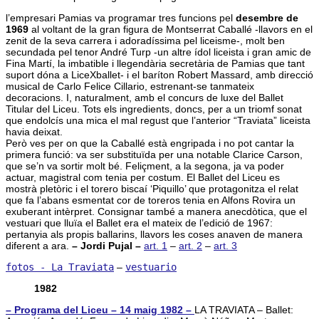
l’empresari Pamias va programar tres funcions pel
desembre de
1969
al voltant de la gran figura de Montserrat Caballé -llavors en el
zenit de la seva carrera i adoradíssima pel liceisme-, molt ben
secundada pel tenor André Turp -un altre ídol liceista i gran amic de
Fina Martí, la imbatible i llegendària secretària de Pamias que tant
suport dóna a LiceXballet- i el baríton Robert Massard, amb direcció
musical de Carlo Felice Cillario, estrenant-se tanmateix
decoracions. I, naturalment, amb el concurs de luxe del Ballet
Titular del Liceu. Tots els ingredients, doncs, per a un triomf sonat
que endolcís una mica el mal regust que l’anterior “Traviata” liceista
havia deixat.
Però ves per on que la Caballé està engripada i no pot cantar la
primera funció: va ser substituïda per una notable Clarice Carson,
que se’n va sortir molt bé. Feliçment, a la segona, ja va poder
actuar, magistral com tenia per costum. El Ballet del Liceu es
mostrà pletòric i el torero biscaí ‘Piquillo’ que protagonitza el relat
que fa l’abans esmentat cor de toreros tenia en Alfons Rovira un
exuberant intèrpret. Consignar també a manera anecdòtica, que el
vestuari que lluïa el Ballet era el mateix de l’edició de 1967:
pertanyia als propis ballarins, llavors les coses anaven de manera
diferent a ara.
– Jordi Pujal –
art. 1
–
art. 2
–
art. 3
fotos - La Traviata
–
vestuario
1982
– Programa del Liceu – 14 maig 1982 –
LA TRAVIATA – Ballet: