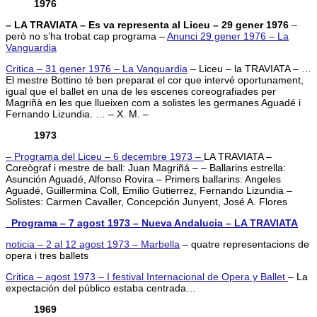
1976
– LA TRAVIATA – Es va representa al Liceu – 29 gener 1976
–
però no s’ha trobat cap programa –
Anunci 29 gener 1976 – La
Vanguardia
Critica – 31 gener 1976 – La Vanguardia
– Liceu – la TRAVIATA – …
El mestre Bottino té ben preparat el cor que intervé oportunament,
igual que el ballet en una de les escenes coreografiades per
Magriñà en les que llueixen com a solistes les germanes Aguadé i
Fernando Lizundia. … – X. M. –
1973
– Programa del Liceu – 6 decembre 1973 –
LA TRAVIATA –
Coreògraf i mestre de ball: Juan Magriñá – – Ballarins estrella:
Asunción Aguadé, Alfonso Rovira – Primers ballarins: Angeles
Aguadé, Guillermina Coll, Emilio Gutierrez, Fernando Lizundia –
Solistes: Carmen Cavaller, Concepción Junyent, José A. Flores
_Programa – 7 agost 1973 – Nueva Andalucia – LA TRAVIATA
noticia – 2 al 12 agost 1973 – Marbella
– quatre representacions de
opera i tres ballets
Critica – agost 1973 – I festival Internacional de Opera y Ballet
– La
expectación del público estaba centrada…
1969