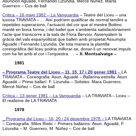
Asunción Aguadé, Fernando Lizundia, Mercè Núñez, Marta
Guerrero – Cos de ball
Critica – 16 maig 1982 – La Vanguardia
– Teatre del Liceu – una
luxosa TRAVIATA – … Així podríem qualificar de normal tendint a
repetides superacions, l’actuació del cor que el mestre Bottino
manté en bona forma, i del ballet que s’ambienta satisfactòriament
l’acte que transcorre a la sala de Flora Bervoix. Assenyalem la
gràcia del vals espanyolitzat que ballen amb propietat Assumpta
Aguadé i Fernando Lizundia. De tota manera la plantilla
coreogràfica del liceu podria millorar-se, donar-li un renovat impuls
com ha fet amb el cor i l’orquestra. …
– X. Montsalvatge –
1981
– Programa Teatre del Liceu – 11, 15, 17 i 20 gener 1981
–
LA
TRAVIATA – Coreografia: Asun. Aguadé – Ballarina estrella: Asun.
Aguadé – Prime ballarí: F. Lizundia – Solistes: Mara Guerrero,
Mercè Núñez – Cos de ball
Crítica – 13 gener 1981 – La Vanguardia
– LA TRAVIATA – Liceu –
El realisme de LA TRAVIATA
1978
_ Programa del Liceu – 16, 20 i 24 desembre 1978 –
LA TRAVIATA
– Coreografia: Milos Ristic – Primers ballarins: Asun. Aguadé, F.
Lizundia – M. Guerrero, M. Núñez – Cos de ball