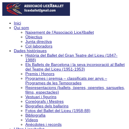
Inici
Qui som
Naixement de l’Associació LiceXballet
Objectius
Junta directiva
Col·laboradors
Dades històriques
Història del Ballet del Gran Teatre del Liceu (1847-
1988)
Els Ballets de Barcelona i la seva incorporació al Ballet
del Teatre del Liceu (1951-1953)
Premis i Honors
Programes i premsa – classificats per anys –
Programes de les Temporades
Representacions (ballets, òperes, operetes, sarsueles,
films, espectacles)
Vestuari i figurins
Coreògrafs i Mestres
Biografies dels ballarins
Fotos del Ballet del Liceu (1958-88)
Bibliografia
Vídeos
Anècdotes i records