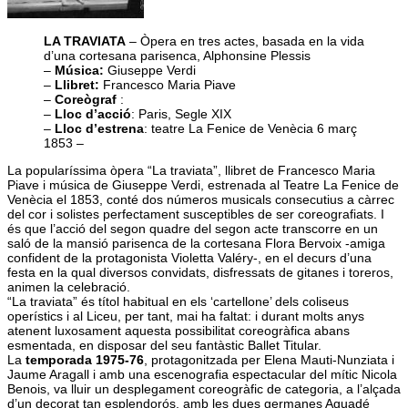
LA TRAVIATA
– Òpera en tres actes, basada en la vida
d’una cortesana parisenca, Alphonsine Plessis
–
Música:
Giuseppe Verdi
–
Llibret:
Francesco Maria Piave
–
Coreògraf
:
–
Lloc d’acció
: Paris, Segle XIX
–
Lloc d’estrena
: teatre La Fenice de Venècia 6 març
1853 –
La popularíssima òpera “La traviata”, llibret de Francesco Maria
Piave i música de Giuseppe Verdi, estrenada al Teatre La Fenice de
Venècia el 1853, conté dos números musicals consecutius a càrrec
del cor i solistes perfectament susceptibles de ser coreografiats. I
és que l’acció del segon quadre del segon acte transcorre en un
saló de la mansió parisenca de la cortesana Flora Bervoix -amiga
confident de la protagonista Violetta Valéry-, en el decurs d’una
festa en la qual diversos convidats, disfressats de gitanes i toreros,
animen la celebració.
“La traviata” és títol habitual en els ‘cartellone’ dels coliseus
operístics i al Liceu, per tant, mai ha faltat: i durant molts anys
atenent luxosament aquesta possibilitat coreogràfica abans
esmentada, en disposar del seu fantàstic Ballet Titular.
La
temporada 1975-76
, protagonitzada per Elena Mauti-Nunziata i
Jaume Aragall i amb una escenografia espectacular del mític Nicola
Benois, va lluir un desplegament coreogràfic de categoria, a l’alçada
d’un decorat tan esplendorós, amb les dues germanes Aguadé