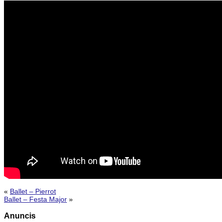
«
Ballet – Pierrot
Ballet – Festa Major
»
Anuncis