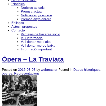
Llibre Licexballet
*Notícies
Notícies actuals
Premsa actual
Notícies anys enrere
Premsa anys enrere
Enllaços
Actes i propostes
Contacte
Ventajas de hacerse socio
Vull informació
Vull donar-me d’alta
Vull donar-me de baixa
Informació important
Òpera – La Traviata
Posted on
2019-03-06
by
webmaster
Posted in
Dades històriques
,
òperes
,
Representacions
.