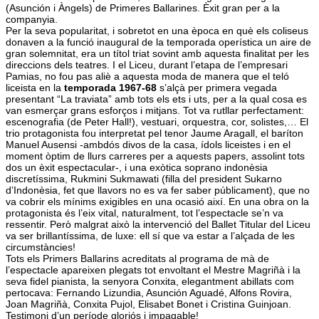
(Asunción i Àngels) de Primeres Ballarines. Èxit gran per a la
companyia.
Per la seva popularitat, i sobretot en una època en què els coliseus
donaven a la funció inaugural de la temporada operística un aire de
gran solemnitat, era un títol triat sovint amb aquesta finalitat per les
direccions dels teatres. I el Liceu, durant l’etapa de l’empresari
Pamias, no fou pas aliè a aquesta moda de manera que el teló
liceista en la
temporada 1967-68
s’alçà per primera vegada
presentant “La traviata” amb tots els ets i uts, per a la qual cosa es
van esmerçar grans esforços i mitjans. Tot va rutllar perfectament:
escenografia (de Peter Hall!), vestuari, orquestra, cor, solistes,… El
trio protagonista fou interpretat pel tenor Jaume Aragall, el baríton
Manuel Ausensi -ambdós divos de la casa, ídols liceistes i en el
moment òptim de llurs carreres per a aquests papers, assolint tots
dos un èxit espectacular-, i una exòtica soprano indonèsia
discretíssima, Rukmini Sukmawati (filla del president Sukarno
d’Indonèsia, fet que llavors no es va fer saber públicament), que no
va cobrir els mínims exigibles en una ocasió així. En una obra on la
protagonista és l’eix vital, naturalment, tot l’espectacle se’n va
ressentir. Però malgrat això la intervenció del Ballet Titular del Liceu
va ser brillantíssima, de luxe: ell sí que va estar a l’alçada de les
circumstàncies!
Tots els Primers Ballarins acreditats al programa de mà de
l’espectacle apareixen plegats tot envoltant el Mestre Magriñà i la
seva fidel pianista, la senyora Conxita, elegantment abillats com
pertocava: Fernando Lizundia, Asunción Aguadé, Alfons Rovira,
Joan Magriñà, Conxita Pujol, Elisabet Bonet i Cristina Guinjoan.
Testimoni d’un període gloriós i impagable!