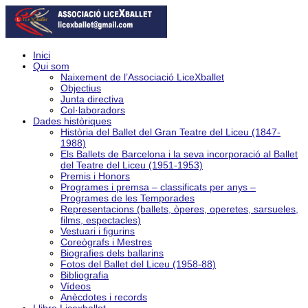
Inici
Qui som
Naixement de l’Associació LiceXballet
Objectius
Junta directiva
Col·laboradors
Dades històriques
Història del Ballet del Gran Teatre del Liceu (1847-
1988)
Els Ballets de Barcelona i la seva incorporació al Ballet
del Teatre del Liceu (1951-1953)
Premis i Honors
Programes i premsa – classificats per anys –
Programes de les Temporades
Representacions (ballets, òperes, operetes, sarsueles,
films, espectacles)
Vestuari i figurins
Coreògrafs i Mestres
Biografies dels ballarins
Fotos del Ballet del Liceu (1958-88)
Bibliografia
Vídeos
Anècdotes i records