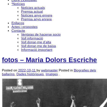
Llibre Licexballet
*Notícies
Notícies actuals
Premsa actual
Notícies anys enrere
Premsa anys enrere
Enllaços
Actes i propostes
Contacte
Ventajas de hacerse socio
Vull informació
Vull donar-me d’alta
Vull donar-me de baixa
Informació important
fotos – Maria Dolors Escriche
Posted on
2022-10-11
by
webmaster
Posted in
Biografies dels
ballarins
,
Dades històriques
,
Imatges
.