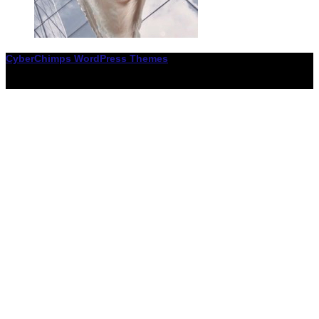
CyberChimps WordPress Themes
© Associació LiceXballet / I F: G65955338