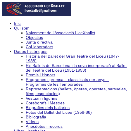
Inici
Qui som
Naixement de l’Associació LiceXballet
Objectius
Junta directiva
Col·laboradors
Dades històriques
Història del Ballet del Gran Teatre del Liceu (1847-
1988)
Els Ballets de Barcelona i la seva incorporació al Ballet
del Teatre del Liceu (1951-1953)
Premis i Honors
Programes i premsa – classificats per anys –
Programes de les Temporades
Representacions (ballets, òperes, operetes, sarsueles,
films, espectacles)
Vestuari i figurins
Coreògrafs i Mestres
Biografies dels ballarins
Fotos del Ballet del Liceu (1958-88)
Bibliografia
Vídeos
Anècdotes i records