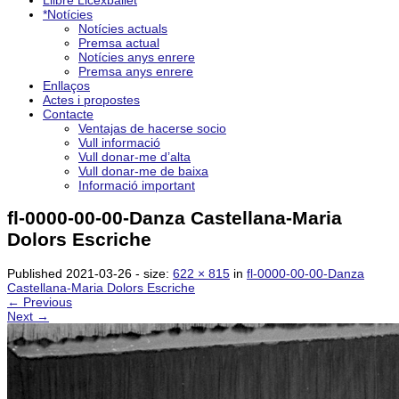
Llibre Licexballet
*Notícies
Notícies actuals
Premsa actual
Notícies anys enrere
Premsa anys enrere
Enllaços
Actes i propostes
Contacte
Ventajas de hacerse socio
Vull informació
Vull donar-me d’alta
Vull donar-me de baixa
Informació important
fl-0000-00-00-Danza Castellana-Maria
Dolors Escriche
Published
2021-03-26
- size:
622 × 815
in
fl-0000-00-00-Danza
Castellana-Maria Dolors Escriche
← Previous
Next →