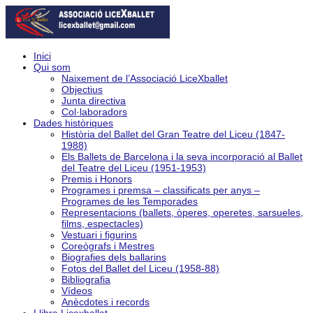
Inici
Qui som
Naixement de l’Associació LiceXballet
Objectius
Junta directiva
Col·laboradors
Dades històriques
Història del Ballet del Gran Teatre del Liceu (1847-
1988)
Els Ballets de Barcelona i la seva incorporació al Ballet
del Teatre del Liceu (1951-1953)
Premis i Honors
Programes i premsa – classificats per anys –
Programes de les Temporades
Representacions (ballets, òperes, operetes, sarsueles,
films, espectacles)
Vestuari i figurins
Coreògrafs i Mestres
Biografies dels ballarins
Fotos del Ballet del Liceu (1958-88)
Bibliografia
Vídeos
Anècdotes i records