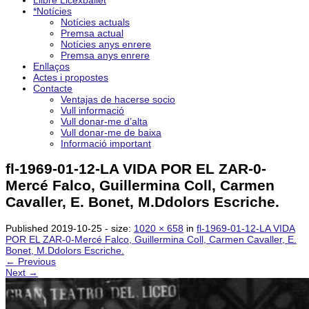
Llibre Licexballet
*Notícies
Notícies actuals
Premsa actual
Notícies anys enrere
Premsa anys enrere
Enllaços
Actes i propostes
Contacte
Ventajas de hacerse socio
Vull informació
Vull donar-me d’alta
Vull donar-me de baixa
Informació important
fl-1969-01-12-LA VIDA POR EL ZAR-0-
Mercé Falco, Guillermina Coll, Carmen
Cavaller, E. Bonet, M.Ddolors Escriche.
Published
2019-10-25
- size:
1020 × 658
in
fl-1969-01-12-LA VIDA
POR EL ZAR-0-Mercé Falco, Guillermina Coll, Carmen Cavaller, E.
Bonet, M.Ddolors Escriche.
← Previous
Next →