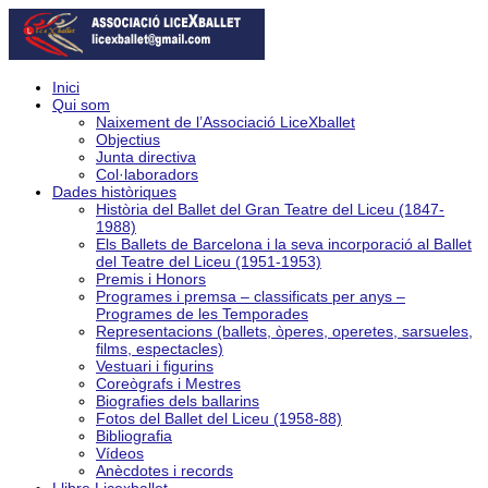
Inici
Qui som
Naixement de l’Associació LiceXballet
Objectius
Junta directiva
Col·laboradors
Dades històriques
Història del Ballet del Gran Teatre del Liceu (1847-
1988)
Els Ballets de Barcelona i la seva incorporació al Ballet
del Teatre del Liceu (1951-1953)
Premis i Honors
Programes i premsa – classificats per anys –
Programes de les Temporades
Representacions (ballets, òperes, operetes, sarsueles,
films, espectacles)
Vestuari i figurins
Coreògrafs i Mestres
Biografies dels ballarins
Fotos del Ballet del Liceu (1958-88)
Bibliografia
Vídeos
Anècdotes i records