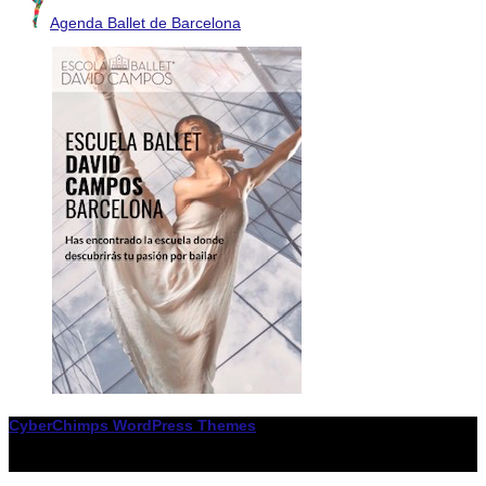
Agenda Ballet de Barcelona
CyberChimps WordPress Themes
© Associació LiceXballet / I F: G65955338