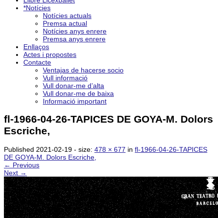
Llibre Licexballet
*Notícies
Notícies actuals
Premsa actual
Notícies anys enrere
Premsa anys enrere
Enllaços
Actes i propostes
Contacte
Ventajas de hacerse socio
Vull informació
Vull donar-me d’alta
Vull donar-me de baixa
Informació important
fl-1966-04-26-TAPICES DE GOYA-M. Dolors
Escriche,
Published
2021-02-19
- size:
478 × 677
in
fl-1966-04-26-TAPICES
DE GOYA-M. Dolors Escriche,
← Previous
Next →