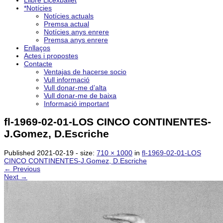
Llibre Licexballet
*Notícies
Notícies actuals
Premsa actual
Notícies anys enrere
Premsa anys enrere
Enllaços
Actes i propostes
Contacte
Ventajas de hacerse socio
Vull informació
Vull donar-me d’alta
Vull donar-me de baixa
Informació important
fl-1969-02-01-LOS CINCO CONTINENTES-
J.Gomez, D.Escriche
Published
2021-02-19
- size:
710 × 1000
in
fl-1969-02-01-LOS
CINCO CONTINENTES-J.Gomez, D.Escriche
← Previous
Next →