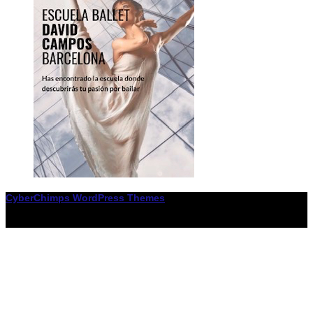
CyberChimps WordPress Themes
© Associació LiceXballet / I F: G65955338