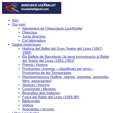
Inici
Qui som
Naixement de l’Associació LiceXballet
Objectius
Junta directiva
Col·laboradors
Dades històriques
Història del Ballet del Gran Teatre del Liceu (1847-
1988)
Els Ballets de Barcelona i la seva incorporació al Ballet
del Teatre del Liceu (1951-1953)
Premis i Honors
Programes i premsa – classificats per anys –
Programes de les Temporades
Representacions (ballets, òperes, operetes, sarsueles,
films, espectacles)
Vestuari i figurins
Coreògrafs i Mestres
Biografies dels ballarins
Fotos del Ballet del Liceu (1958-88)
Bibliografia
Vídeos
Anècdotes i records