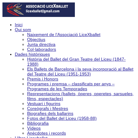
Inici
Qui som
Naixement de l’Associació LiceXballet
Objectius
Junta directiva
Col·laboradors
Dades històriques
Història del Ballet del Gran Teatre del Liceu (1847-
1988)
Els Ballets de Barcelona i la seva incorporació al Ballet
del Teatre del Liceu (1951-1953)
Premis i Honors
Programes i premsa – classificats per anys –
Programes de les Temporades
Representacions (ballets, òperes, operetes, sarsueles,
films, espectacles)
Vestuari i figurins
Coreògrafs i Mestres
Biografies dels ballarins
Fotos del Ballet del Liceu (1958-88)
Bibliografia
Vídeos
Anècdotes i records