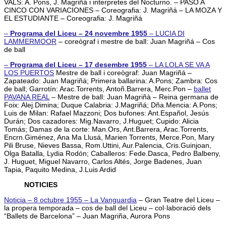
VALS: A. Pons, J. Magriñá i interpretes del Nocturno. – PASO A
CINCO CON VARIACIONES – Coreografia: J. Magriñá – LA MOZA Y
EL ESTUDIANTE – Coreografia: J. Magriñá
–
Programa del Liceu – 24 novembre 1955
–
LUCIA DI
LAMMERMOOR
– coreògraf i mestre de ball: Juan Magriñá – Cos
de ball
–
Programa del Liceu – 17 desembre 1955
–
LA LOLA SE VA A
LOS PUERTOS
Mestre de ball i coreògraf: Juan Magriñá –
Zapateado: Juan Magriñá; Primera ballarina: A.Pons; Zambra: Cos
de ball; Garrotín: Arac.Torrents, Antoñ.Barrera, Merc.Pon –
ballet
PAVANA REAL
– Mestre de ball: Juan Magriñà – Reina germana de
Foix: Alej.Dimina; Duque Calabria: J.Magriñá; Dña.Mencia: A.Pons;
Luis de Milan: Rafael Mazzoni; Dos bufones: Ant.Español, Jesús
Durán; Dos cazadores: Mig.Navarro, J.Huguet; Cupido: Alicia
Tomás; Damas de la corte: Man.Ors, Ant.Barrera, Arac.Torrents,
Encrn.Giménez, Ana Ma Llusá, Marien Torrents, Merce.Pon, Mary
Pili Bruse, Nieves Bassa, Rom.Uttini, Aur.Palencia, Cris.Guinjoan,
Olga Batalla, Lydia Rodón; Caballeros: Fede.Dasca, Pedro Balbeny,
J. Huguet, Miguel Navarro, Carlos Altés, Jorge Badenes, Juan
Tapia, Paquito Medina, J.Luis Ardid
NOTICIES
Noticia – 8 octubre 1955 – La Vanguardia
– Gran Teatre del Liceu –
la propera temporada – cos de ball del Liceu – col·laboració dels
“Ballets de Barcelona” – Juan Magriña, Aurora Pons