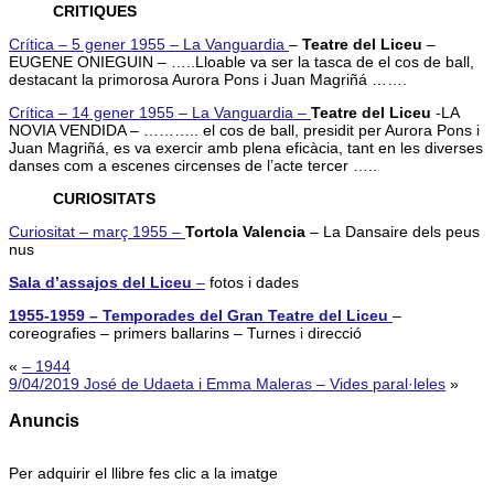
CRITIQUES
Crítica – 5 gener 1955 – La Vanguardia
–
Teatre del Liceu
–
EUGENE ONIEGUIN – …..Lloable va ser la tasca de el cos de ball,
destacant la primorosa Aurora Pons i Juan Magriñá …….
Crítica – 14 gener 1955 – La Vanguardia –
Teatre del Liceu
-LA
NOVIA VENDIDA – ……….. el cos de ball, presidit per Aurora Pons i
Juan Magriñá, es va exercir amb plena eficàcia, tant en les diverses
danses com a escenes circenses de l’acte tercer …..
CURIOSITATS
Curiositat – març 1955 –
Tortola Valencia
– La Dansaire dels peus
nus
Sala d’assajos del Liceu
–
fotos i dades
1955-1959 – Temporades del Gran Teatre del Liceu
–
coreografies – primers ballarins – Turnes i direcció
«
– 1944
9/04/2019 José de Udaeta i Emma Maleras – Vides paral·leles
»
Anuncis
Per adquirir el llibre fes clic a la imatge