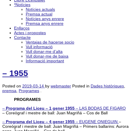
Llibre Licexballet
*Notícies
Notícies actuals
Premsa actual
Notícies anys enrere
Premsa anys enrere
Enllaços
Actes i propostes
Contacte
Ventajas de hacerse socio
Vull informació
Vull donar-me d’alta
Vull donar-me de baixa
Informació important
– 1955
Posted on
2019-03-14
by
webmaster
Posted in
Dades històriques
,
premsa
,
Programes
.
PROGRAMES
–
Programa del Liceu – 1 gener 1955
–
LAS BODAS DE FIGARO
– Coreògraf i mestre de ball: Juan Magriñá – Cos de Ball
–
Programa del Liceu – 4 gener 1955
–
EUGENE ONIEGUIN
–
Coreògraf i mestre de ball: Juan Magriñá – Primers ballarins: Aurora
pons, Juan Magriñá – Cos de ball