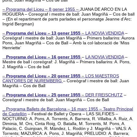
– Programa del Liceu – 8 gener 1955 –
JUANA DE ARCO EN LA
HOGUERA – Coreograf i mestre de ball: Juan Magriñá – Cos de ball
– (En el repartiment de parts parlades el personatge Jeanne d’Arc:
Ingrid Bergman)
–
Programa del Liceu – 13 gener 1955
–
LA NOVIA VENDIDA
–
Coreògraf i mestre de ball: Juan Magriñá – Primers ballarins: Aurora
Pons, Juan Magriñá – Cos de Ball – Amb la col·laboració de ‘Miss
Henriette’
_ Programa del Liceu – 16 gener 1955
–
LA NOVIA VENDIDA
–
Mestre de ball i coreògraf: J. Magriñá – Primers ballarins: A. Pons,
J. Magriñà – Cos de ball
–
Programa del Liceu – 20 gener 1955
–
LOS MAESTROS
CANTORES DE NUREMBERG
– Coreògraf i mestre de ball: Juan
Magriñá – Cos de Ball
–
Programa del Liceu – 25 gener 1955
–
DER FREISCHUTZ
–
Coreògraf i mestre de ball: Juan Magriñá – Cos de Ball
_ Programa Ballets de Barcelona – 16 març 1955 – Teatro Principal
de Castellón
– Festival de Ballet y Opera – LAS SILFIDES –
NOCTURNO: A. Pons, A. Torrents, A. Barrera, R. Villalba, A. Ruiz, A.
Diminia, M. Ors, Cinta Roig, O. Batalla, M. Torrents, M. Pons, A.
Palacio, C. Guinjoan, R. Mández, L. Rodón y J. Magriñá – VALS: A.
Torrents; MAZURCA: A. Pons, J. Magriñá; PRELUDIO: A. Barrera;