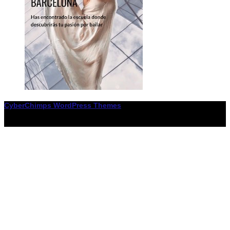
CyberChimps WordPress Themes
© Associació LiceXballet / I F: G65955338