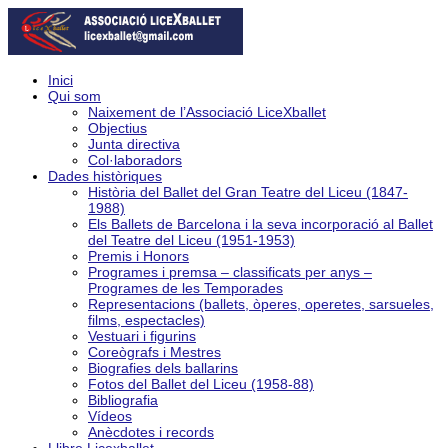
Inici
Qui som
Naixement de l’Associació LiceXballet
Objectius
Junta directiva
Col·laboradors
Dades històriques
Història del Ballet del Gran Teatre del Liceu (1847-
1988)
Els Ballets de Barcelona i la seva incorporació al Ballet
del Teatre del Liceu (1951-1953)
Premis i Honors
Programes i premsa – classificats per anys –
Programes de les Temporades
Representacions (ballets, òperes, operetes, sarsueles,
films, espectacles)
Vestuari i figurins
Coreògrafs i Mestres
Biografies dels ballarins
Fotos del Ballet del Liceu (1958-88)
Bibliografia
Vídeos
Anècdotes i records