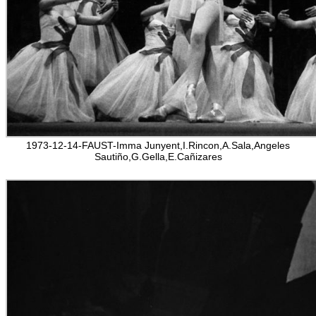
1973-12-14-FAUST-Imma Junyent,I.Rincon,A.Sala,Angeles
Sautiño,G.Gella,E.Cañizares