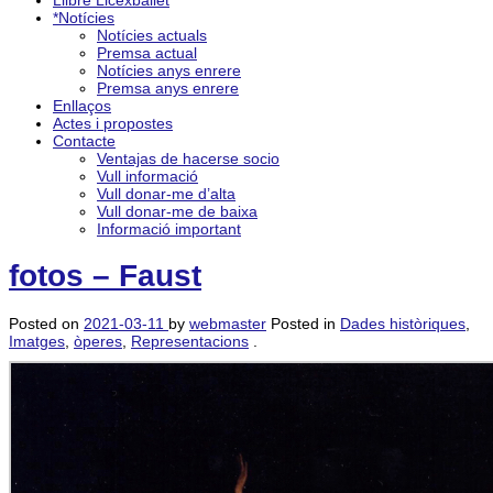
Llibre Licexballet
*Notícies
Notícies actuals
Premsa actual
Notícies anys enrere
Premsa anys enrere
Enllaços
Actes i propostes
Contacte
Ventajas de hacerse socio
Vull informació
Vull donar-me d’alta
Vull donar-me de baixa
Informació important
fotos – Faust
Posted on
2021-03-11
by
webmaster
Posted in
Dades històriques
,
Imatges
,
òperes
,
Representacions
.