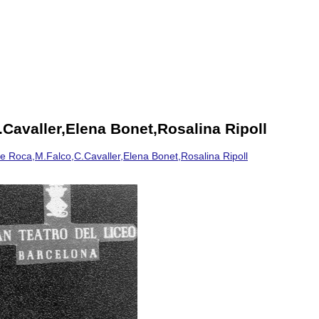
Cavaller,Elena Bonet,Rosalina Ripoll
 Roca,M.Falco,C.Cavaller,Elena Bonet,Rosalina Ripoll