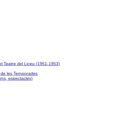
del Teatre del Liceu (1951-1953)
s de les Temporades
lms, espectacles)