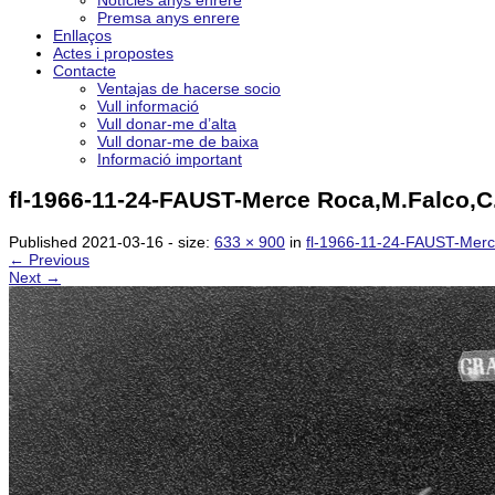
Notícies anys enrere
Premsa anys enrere
Enllaços
Actes i propostes
Contacte
Ventajas de hacerse socio
Vull informació
Vull donar-me d’alta
Vull donar-me de baixa
Informació important
fl-1966-11-24-FAUST-Merce Roca,M.Falco,C.
Published
2021-03-16
- size:
633 × 900
in
fl-1966-11-24-FAUST-Merce
← Previous
Next →