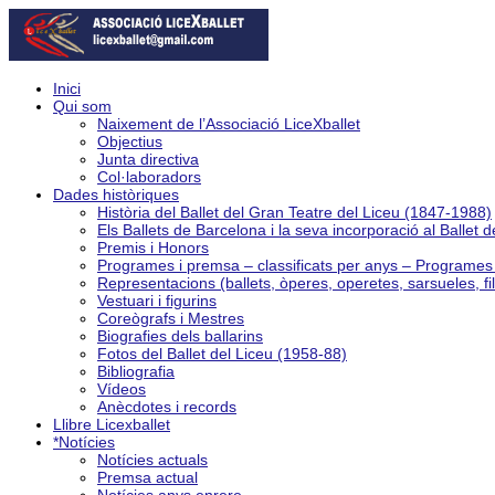
Inici
Qui som
Naixement de l’Associació LiceXballet
Objectius
Junta directiva
Col·laboradors
Dades històriques
Història del Ballet del Gran Teatre del Liceu (1847-1988)
Els Ballets de Barcelona i la seva incorporació al Ballet 
Premis i Honors
Programes i premsa – classificats per anys – Programe
Representacions (ballets, òperes, operetes, sarsueles, fi
Vestuari i figurins
Coreògrafs i Mestres
Biografies dels ballarins
Fotos del Ballet del Liceu (1958-88)
Bibliografia
Vídeos
Anècdotes i records
Llibre Licexballet
*Notícies
Notícies actuals
Premsa actual