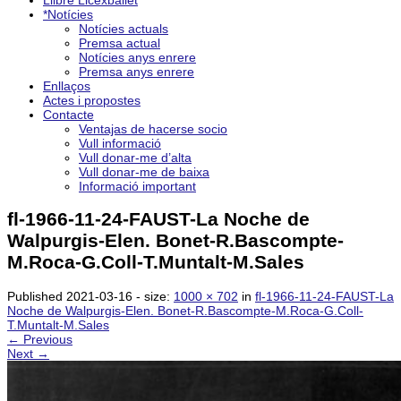
Llibre Licexballet
*Notícies
Notícies actuals
Premsa actual
Notícies anys enrere
Premsa anys enrere
Enllaços
Actes i propostes
Contacte
Ventajas de hacerse socio
Vull informació
Vull donar-me d’alta
Vull donar-me de baixa
Informació important
fl-1966-11-24-FAUST-La Noche de
Walpurgis-Elen. Bonet-R.Bascompte-
M.Roca-G.Coll-T.Muntalt-M.Sales
Published
2021-03-16
- size:
1000 × 702
in
fl-1966-11-24-FAUST-La
Noche de Walpurgis-Elen. Bonet-R.Bascompte-M.Roca-G.Coll-
T.Muntalt-M.Sales
← Previous
Next →