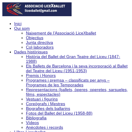
Inici
Qui som
Naixement de l’Associació LiceXballet
Objectius
Junta directiva
Col·laboradors
Dades històriques
Història del Ballet del Gran Teatre del Liceu (1847-
1988)
Els Ballets de Barcelona i la seva incorporació al Ballet
del Teatre del Liceu (1951-1953)
Premis i Honors
Programes i premsa – classificats per anys –
Programes de les Temporades
Representacions (ballets, òperes, operetes, sarsueles,
films, espectacles)
Vestuari i figurins
Coreògrafs i Mestres
Biografies dels ballarins
Fotos del Ballet del Liceu (1958-88)
Bibliografia
Vídeos
Anècdotes i records