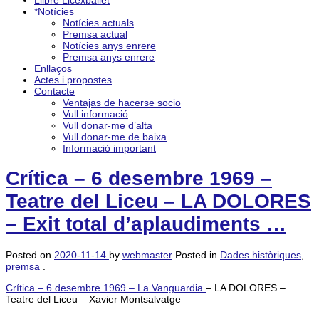
Llibre Licexballet
*Notícies
Notícies actuals
Premsa actual
Notícies anys enrere
Premsa anys enrere
Enllaços
Actes i propostes
Contacte
Ventajas de hacerse socio
Vull informació
Vull donar-me d’alta
Vull donar-me de baixa
Informació important
Crítica – 6 desembre 1969 –
Teatre del Liceu – LA DOLORES
– Exit total d’aplaudiments …
Posted on
2020-11-14
by
webmaster
Posted in
Dades històriques
,
premsa
.
Crítica – 6 desembre 1969 – La Vanguardia
– LA DOLORES –
Teatre del Liceu – Xavier Montsalvatge