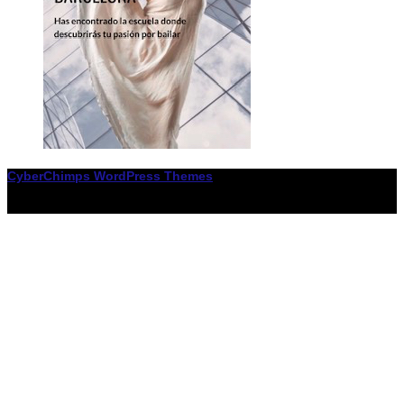
CyberChimps WordPress Themes
© Associació LiceXballet / I F: G65955338