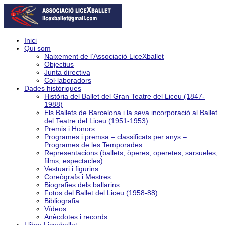
Inici
Qui som
Naixement de l’Associació LiceXballet
Objectius
Junta directiva
Col·laboradors
Dades històriques
Història del Ballet del Gran Teatre del Liceu (1847-
1988)
Els Ballets de Barcelona i la seva incorporació al Ballet
del Teatre del Liceu (1951-1953)
Premis i Honors
Programes i premsa – classificats per anys –
Programes de les Temporades
Representacions (ballets, òperes, operetes, sarsueles,
films, espectacles)
Vestuari i figurins
Coreògrafs i Mestres
Biografies dels ballarins
Fotos del Ballet del Liceu (1958-88)
Bibliografia
Vídeos
Anècdotes i records