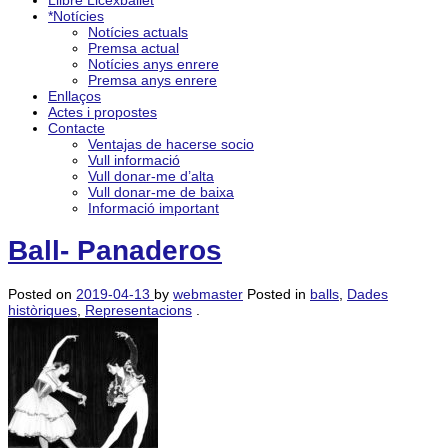
Llibre Licexballet
*Notícies
Notícies actuals
Premsa actual
Notícies anys enrere
Premsa anys enrere
Enllaços
Actes i propostes
Contacte
Ventajas de hacerse socio
Vull informació
Vull donar-me d’alta
Vull donar-me de baixa
Informació important
Ball- Panaderos
Posted on
2019-04-13
by
webmaster
Posted in
balls
,
Dades
històriques
,
Representacions
.