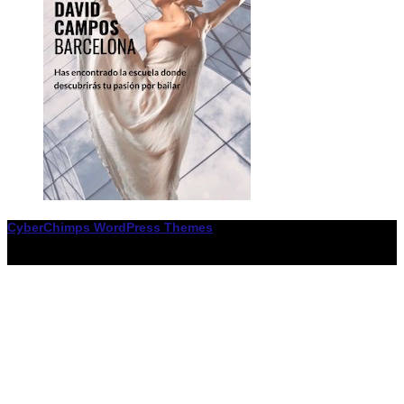
CyberChimps WordPress Themes
© Associació LiceXballet / I F: G65955338