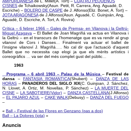
AMPURDANESA
de L. Millet(A. Tort) –
CUATRO PEQUEÑOS
CISNES
de Tchaikowsky(Asun. Petit, R. Carrera, Ang. Aguadé, D.
Escriche) –
BOLERO DE CASPE
de J. Alfonso(Eliz. Bonet, A. Tort) –
JOTA ARAGONESA
de J.Alfonso(Asun. Aguadé, C. Guinjoán, Ang,
Aguadé, D. Escriche, A. Tort, A. Rovira)
Crítica – 6 febrer 1966 – Gales de Premsa- en Vilanova i la Geltrú-
Miguel Azagaya
– El Ballet de Joan Magriñá va actua en Vilanova i
la Geltrú – en el transcurs de l’homenatge que es va rendir al grup
vilanoví de Cors i Danses… Finalment va actuar el ballet de
l’insigne vilanoví J. Magriñá….. No cal dir que l’actuació d’aquest
Ballet que no necessita cap elogi ja que els mèrits artístics i
coreogràfics … va ser del més complet gust del públic…
1963
_ Programa – 6 abril 1963 – Palau de la Música
–
Festival de
dansa
–
FANTASIA ROMANTICA
(Shubert) –
DANZA DE LAS
HORAS
–
PANADEROS DEL SIGLO XIX
(C. Guinjoan, J. Sánchez,
N. Llovet, A. Ortiz, M. Novellas, P. Sánchez) –
LA MUERTE DEL
CISNE
–
LA SABOTIERE(Vidor)
–
DANZA CASTELLANA
(J.Alfonso)
–
EL PAJARO AZUL
–
CAKE WALK
(Debusy) –
DANZA DEL FUEGO
–
«
Ball – Festival de las Flores en Genzano (pas a dos)
Ball – La Dolores (jota)
»
Anuncis