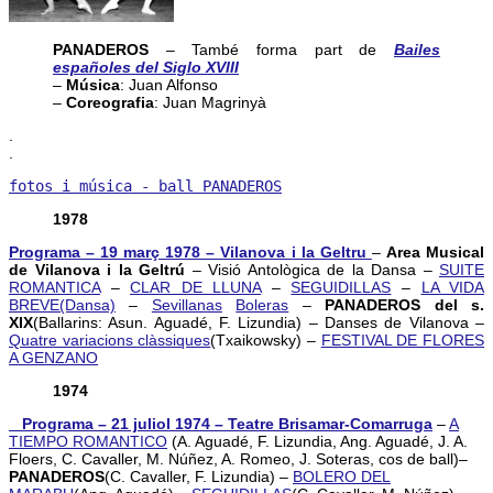
PANADEROS
– També forma part de
Bailes
españoles del Siglo XVIII
–
Música
: Juan Alfonso
–
Coreografia
: Juan Magrinyà
.
.
fotos i música - ball PANADEROS
1978
Programa – 19 març 1978 – Vilanova i la Geltru
–
Area Musical
de Vilanova i la Geltrú
– Visió Antològica de la Dansa –
SUITE
ROMANTICA
–
CLAR DE LLUNA
–
SEGUIDILLAS
–
LA VIDA
BREVE(Dansa)
–
Sevillanas
Boleras
–
PANADEROS del s.
XIX
(Ballarins: Asun. Aguadé, F. Lizundia) – Danses de Vilanova –
Quatre variacions clàssiques
(Txaikowsky) –
FESTIVAL DE FLORES
A GENZANO
1974
_ Programa – 21 juliol 1974 – Teatre Brisamar-Comarruga
–
A
TIEMPO ROMANTICO
(A. Aguadé, F. Lizundia, Ang. Aguadé, J. A.
Floers, C. Cavaller, M. Núñez, A. Romeo, J. Soteras, cos de ball)–
PANADEROS
(C. Cavaller, F. Lizundia) –
BOLERO DEL