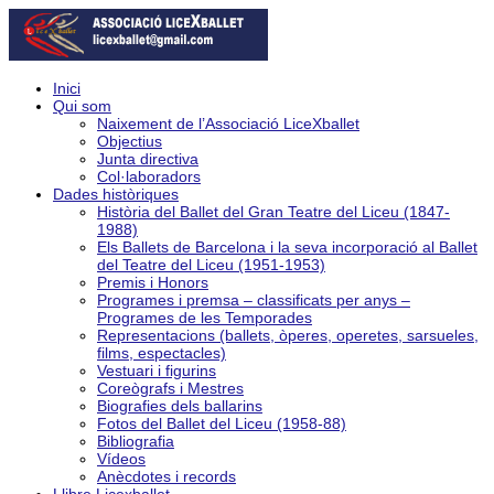
Inici
Qui som
Naixement de l’Associació LiceXballet
Objectius
Junta directiva
Col·laboradors
Dades històriques
Història del Ballet del Gran Teatre del Liceu (1847-
1988)
Els Ballets de Barcelona i la seva incorporació al Ballet
del Teatre del Liceu (1951-1953)
Premis i Honors
Programes i premsa – classificats per anys –
Programes de les Temporades
Representacions (ballets, òperes, operetes, sarsueles,
films, espectacles)
Vestuari i figurins
Coreògrafs i Mestres
Biografies dels ballarins
Fotos del Ballet del Liceu (1958-88)
Bibliografia
Vídeos
Anècdotes i records