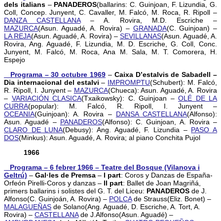
dels italians
–
PANADEROS
(ballarins: C. Guinjoan, F. Lizundia, G.
Coll, Concep. Junyent, C. Cavaller, M. Falcó, M. Roca, R. Ripoll –
DANZA CASTELLANA
– A. Rovira, M.D. Escriche –
MAZURCA
(Asun. Aguadé, A. Rovira) –
GRANADA
(C. Guinjoan) –
LA REJA
(Asun. Aguadé, A. Rovira) –
SEVILLANAS
(Asun. Aguadé, A.
Rovira, Ang. Aguadé, F. Lizundia, M. D. Escriche, G. Coll, Conc.
Junyent, M. Falcó, M. Roca, Ana M. Sala, M. T. Comorera, H.
Espejo
_ Programa – 30 octubre 1969
–
Caixa D’estalvis de Sabadell –
Dia internacional del estalvi
–
IMPROMPTU
(Schubert): M. Falcó,
R. Ripoll, I. Junyent –
MAZURCA
(Chueca): Asun. Aguadé, A. Rovira
–
VARIACIÓN CLASICA
(Txaikowsky): C. Guinjoan –
OLÉ DE LA
CURRA
(popular): M. Falcó, R. Ripoll, I. Junyent –
OCEANIA
(Guinjoan): A. Rovira –
DANSA CASTELLANA
(Alfonso):
Asun. Aguadé –
PANADEROS
(Alfonso): C. Guinjoan, A. Rovira –
CLARO DE LUNA
(Debusy): Ang. Aguadé, F. Lizundia –
PASO A
DOS
(Minkus): Asun. Aguadé, A. Rovira; al piano Conchita Pujol
1966
_ Programa – 6 febrer 1966 – Teatre del Bosque (Vilanova i
Geltrú)
–
Gal·les de Premsa
–
I part
: Coros y Danzas de España-
Orfeón Pirelli-Coros y danzas –
II part
: Ballet de Joan Magriñá,
primers ballarins i solistes del G. T. del Liceu:
PANADEROS
de J.
Alfonso(C. Guinjoán, A. Rovira) –
POLCA
de Strauss(Eliz. Bonet) –
MALAGUEÑAS
de Solano(Ang. Aguadé, D. Escriche, A. Tort, A.
Rovira) –
CASTELLANA
de J.Alfonso(Asun. Aguadé) –