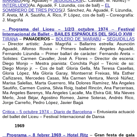
MARABU
(Ang. Aguadé) –
SEGUIDILLAS
(C. Cavaller, M. Núñez) –
INTERLUDIO
(As. Aguadé, F. Lizundia, cos de ball) –
EL
SOMBRERO DE TRES PICOS
(J. Sánchez, As. Aguadé, F. Lizundia,
F. Areta, M. A. Sautiño, A. Rico, P. López, cos de ball) – Coreografía:
J. Magriñá
– Programa del Liceu – 1/2/3 octubre 1974
–
Festival
Internacional de Ballet
–
BAILES ESPAÑOLES DEL SIGLO XVIII
:
TIRANA
–
PANADEROS
–
BOLERO DE ‘MARABÚ
–
SEGUIDILLAS
– Director artístic: Juan Magriñá – Ballarins estrella: Asunción
Aguadé, Alfonso Rovira – Primers ballarins: Angeles Aguadé,
Fernando Lizundia – Primer ballarí de caràcter: Fernando Areta –
Solistes: Carmen Cavaller, José A. Flores – Director de escena:
Diego Monjo – Mestra pianista: Conchita Pujol – Tècnic de so:
Diego Monjo jr. – Cos de ball: Gloria Gella, Ma Teresa Casellas,
Gloria López, Ma Gloria Garay, Montserrat Freixas, Ma Esther
Cañizares, Mercedes Casas, Ma Carmen Ventura, Mercè Núñez,
Marisa Salellas, Marta Guerrero, Ma Dolores Ramírez, Ma Angeles
Sautiño, Carmen Cusina, Silvia Roig, Isabel Rincón, Ana Parcerisas,
Ma Angeles Barenys, Ma Angeles Lacalle, Ma Elvira Gili, Ma Nieves
Merlo, José Béjar, Agostino Romeo, Jaime Soteras, Andrés Rico,
Jorge Carreño, Pedro López, Javier Bagá
Critica – 5 octubre 1974 – Diario de Barcelona
– Entusiasta actuació
del ballet del Liceu – Festival Internacional de Dansa
1969
_ Programa – 8 febrer 1969 – Hotel Ritz
–
Gran festa de gala