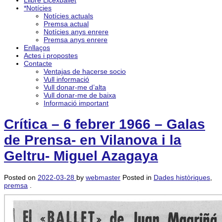
Llibre Licexballet
*Notícies
Notícies actuals
Premsa actual
Notícies anys enrere
Premsa anys enrere
Enllaços
Actes i propostes
Contacte
Ventajas de hacerse socio
Vull informació
Vull donar-me d’alta
Vull donar-me de baixa
Informació important
Crítica – 6 febrer 1966 – Galas
de Prensa- en Vilanova i la
Geltru- Miguel Azagaya
Posted on
2022-03-28
by
webmaster
Posted in
Dades històriques
,
premsa
.