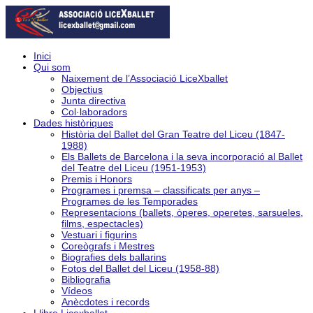
Inici
Qui som
Naixement de l’Associació LiceXballet
Objectius
Junta directiva
Col·laboradors
Dades històriques
Història del Ballet del Gran Teatre del Liceu (1847-
1988)
Els Ballets de Barcelona i la seva incorporació al Ballet
del Teatre del Liceu (1951-1953)
Premis i Honors
Programes i premsa – classificats per anys –
Programes de les Temporades
Representacions (ballets, òperes, operetes, sarsueles,
films, espectacles)
Vestuari i figurins
Coreògrafs i Mestres
Biografies dels ballarins
Fotos del Ballet del Liceu (1958-88)
Bibliografia
Vídeos
Anècdotes i records