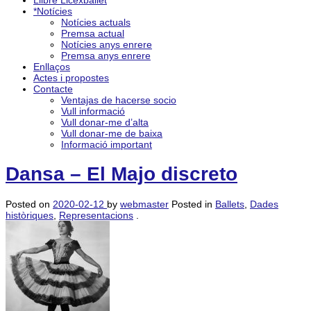
Llibre Licexballet
*Notícies
Notícies actuals
Premsa actual
Notícies anys enrere
Premsa anys enrere
Enllaços
Actes i propostes
Contacte
Ventajas de hacerse socio
Vull informació
Vull donar-me d’alta
Vull donar-me de baixa
Informació important
Dansa – El Majo discreto
Posted on
2020-02-12
by
webmaster
Posted in
Ballets
,
Dades
històriques
,
Representacions
.