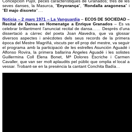
Concepción Pujol, peces característiques de Granados; tres de les
seves danses, la Masurca, “
Enyorança
“, “
Rondalla aragonesa
” i
“
El majo discreto
“….
Noticia – 2 març 1971 – La Vanguardia
–
ECOS DE SOCIEDAD –
Recital de Dansa en Homenatge a Enrique Granados
– Es va
celebrar brillantment l’anunciat recital de dansa…… Després d’una
dissertació a càrrec del poeta Joan Alavedra, que va glossar
diversos aspectes i anècdotes dels seus records de la primera
època del Mestre Magriñá, viscuts per ell prop del mestre, va seguir
el programa amb la participació de les estrelles Asunción Aguadé i
Alfonso Rovira, la primera ballarina Angeles Aguadé i les solistes
Guillermina Coll Elena Bonet, Mª Dolores Escriche i Carmen
Cavaller, que van ser molt aplaudits pel públic que omplia el local a
vessar. Trobant-se en la presència la cantant Conchita Badía…