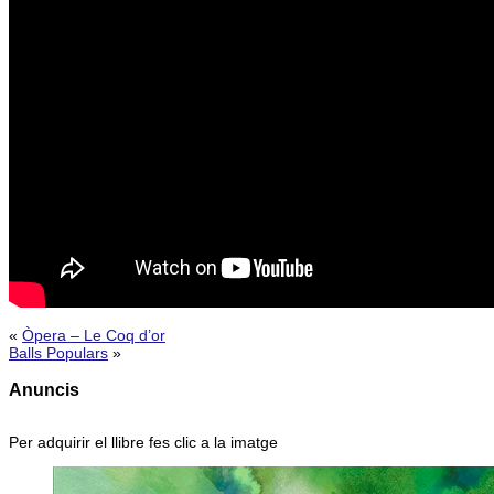
«
Òpera – Le Coq d’or
Balls Populars
»
Anuncis
Per adquirir el llibre fes clic a la imatge