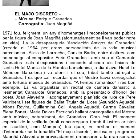
EL MAJO DISCRETO
–
–
Música
: Enrique Granados
–
Coreografia
: Juan Magriñá
1971 fou, feliçment, un any d’homenatges i reconeixements públics
per la figura de Joan Magriñà (afortunadament se li van poder retre
en vida). La ja desapareguda ‘Asociación Amigos de Granados’
(creada el 1964 per grans personalitats de la vida musical
barcelonina -Alicia de Larrocha, Conxita Badia, entre d’altres- com
homenatge al compositor Enric Granados i amb seu al Camarote
Granados -sala d’exposicions i concerts ubicada als baixos de
l’antic Hotel Manila de la Rambla barcelonina, a dia d’avui Hotel Le
Méridien Barcelona-) va oferir-li el seu, tribut també adreçat a
Granados. I és que cal recordar que el Mestre havia coreografiat
amb fortuna música de Granados: “A tiempo romántico” n’és bon
exemple. Es va organitzar un recital de cambra dansístic a
l’esmentat Camarote Granados, amb la presentació d’honor del
poeta Joan Alavedra, l’acompanyament pianístic de luxe de Pere
Vallribera i set figures del Ballet Titular del Liceu (Asunción Aguadé,
Alfons Rovira, Guillermina Coll, Àngels Aguadé, Carme Cavaller,
Elena Bonet i Maria Dolors Escriche) ballant coreografies del Mestre
amb música, naturalment, de Granados. Gran èxit! El moment
especial de la vetllada (molt concorreguda i amb il·lustres artistes
en l’auditori, com Mompou) fou quan, en arribar el moment
d’interpretar-se la tonadilla “El majo discreto”, inclosa en programa,
Magriñà i Alavedra improvisadament proposaren a la gran soprano