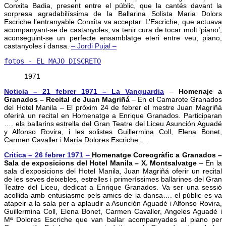
Conxita Badia, present entre el públic, que la cantés davant la
sorpresa agradabilíssima de la Ballarina Solista Maria Dolors
Escriche l’entranyable Conxita va acceptar. L’Escriche, que actuava
acompanyant-se de castanyoles, va tenir cura de tocar molt ‘piano’,
aconseguint-se un perfecte ensamblatge eteri entre veu, piano,
castanyoles i dansa.
– Jordi Pujal –
fotos - EL MAJO DISCRETO
1971
Noticia – 21 febrer 1971 – La Vanguardia
–
Homenaje a
Granados – Recital de Juan Magriñá
– En el Camarote Granados
del Hotel Manila – El pròxim 24 de febrer el mestre Juan Magriñá
oferirà un recital en Homenatge a Enrique Granados. Participaran
…. els ballarins estrella del Gran Teatre del Liceu Asunción Aguadé
y Alfonso Rovira, i les solistes Guillermina Coll, Elena Bonet,
Carmen Cavaller i María Dolores Escriche….
Critica – 26 febrer 1971
–
Homenatge Coreogràfic a Granados –
Sala de exposicions del Hotel Manila – X. Montsalvatge
– En la
sala d’exposicions del Hotel Manila, Juan Magriñá oferir un recital
de les seves deixebles, estrelles i primeríssimes ballarines del Gran
Teatre del Liceu, dedicat a Enrique Granados. Va ser una sessió
acollida amb entusiasme pels amics de la dansa…. el públic es va
atapeir a la sala per a aplaudir a Asunción Aguadé i Alfonso Rovira,
Guillermina Coll, Elena Bonet, Carmen Cavaller, Angeles Aguadé i
Mª Dolores Escriche que van ballar acompanyades al piano per