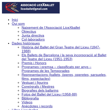
Inici
Qui som
Naixement de l’Associació LiceXballet
Objectius
Junta directiva
Col·laboradors
Dades històriques
Història del Ballet del Gran Teatre del Liceu (1847-
1988)
Els Ballets de Barcelona i la seva incorporació al Ballet
del Teatre del Liceu (1951-1953)
Premis i Honors
Programes i premsa – classificats per anys –
Programes de les Temporades
Representacions (ballets, òperes, operetes, sarsueles,
films, espectacles)
Vestuari i figurins
Coreògrafs i Mestres
Biografies dels ballarins
Fotos del Ballet del Liceu (1958-88)
Bibliografia
Vídeos
Anècdotes i records