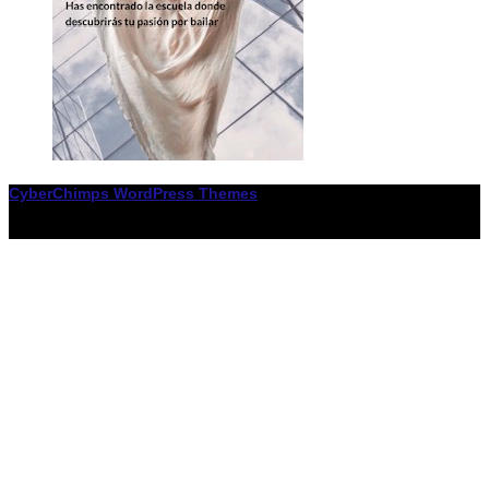
CyberChimps WordPress Themes
© Associació LiceXballet / I F: G65955338