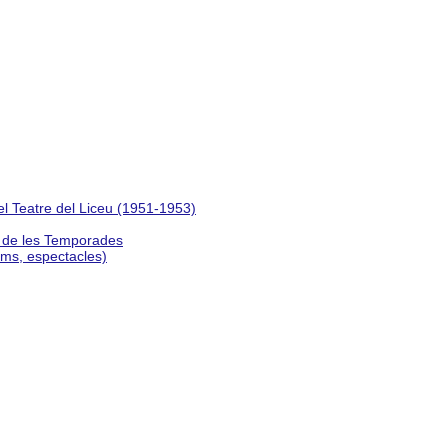
del Teatre del Liceu (1951-1953)
s de les Temporades
lms, espectacles)