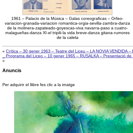
1961 – Palacio de la Música – Galas coreograficas – Orfeo-
variacion-granada-variacion romantica-orgia-sevilla-zambra-danza
de la molinera-zapateado-goyescas-viva navarra-paso a cuatro-
malagueñas-danza XI-el tripili-la vida breve-danza gitana-rumores
de la caleta
«
Crítica – 30 gener 1963 – Teatre del Liceu – LA NOVIA VENDIDA – El
_ Programa del Liceo – 10 gener 1965 – RUSALKA – Presentació de la 
»
Anuncis
Per adquirir el llibre fes clic a la imatge