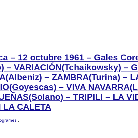
ca – 12 octubre 1961 – Gales Cor
tto) – VARIACIÓN(Tchaikowsky) 
A(Albeniz) – ZAMBRA(Turina) – 
IO(Goyescas) – VIVA NAVARRA(La
ÑAS(Solano) – TRIPILI – LA V
N LA CALETA
ogrames
.