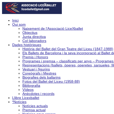
Inici
Qui som
Naixement de l’Associació LiceXballet
Objectius
Junta directiva
Col·laboradors
Dades històriques
Història del Ballet del Gran Teatre del Liceu (1847-1988)
Els Ballets de Barcelona i la seva incorporació al Ballet 
Premis i Honors
Programes i premsa – classificats per anys – Programe
Representacions (ballets, òperes, operetes, sarsueles, fi
Vestuari i figurins
Coreògrafs i Mestres
Biografies dels ballarins
Fotos del Ballet del Liceu (1958-88)
Bibliografia
Vídeos
Anècdotes i records
Llibre Licexballet
*Notícies
Notícies actuals
Premsa actual