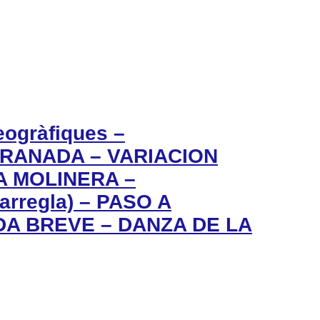
eogràfiques –
– GRANADA – VARIACION
LA MOLINERA –
rregla) – PASO A
IDA BREVE – DANZA DE LA