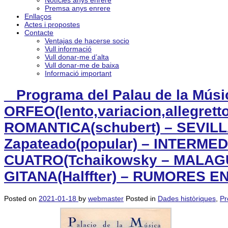
Notícies anys enrere
Premsa anys enrere
Enllaços
Actes i propostes
Contacte
Ventajas de hacerse socio
Vull informació
Vull donar-me d’alta
Vull donar-me de baixa
Informació important
_ Programa del Palau de la Músi
ORFEO(lento,variacion,allegre
ROMANTICA(schubert) – SEVILL
Zapateado(popular) – INTERMED
CUATRO(Tchaikowsky – MALAGUE
GITANA(Halffter) – RUMORES E
Posted on
2021-01-18
by
webmaster
Posted in
Dades històriques
,
Pr