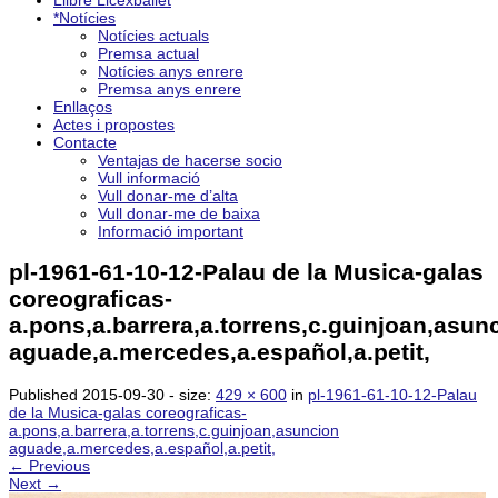
Llibre Licexballet
*Notícies
Notícies actuals
Premsa actual
Notícies anys enrere
Premsa anys enrere
Enllaços
Actes i propostes
Contacte
Ventajas de hacerse socio
Vull informació
Vull donar-me d’alta
Vull donar-me de baixa
Informació important
pl-1961-61-10-12-Palau de la Musica-galas
coreograficas-
a.pons,a.barrera,a.torrens,c.guinjoan,asun
aguade,a.mercedes,a.español,a.petit,
Published
2015-09-30
- size:
429 × 600
in
pl-1961-61-10-12-Palau
de la Musica-galas coreograficas-
a.pons,a.barrera,a.torrens,c.guinjoan,asuncion
aguade,a.mercedes,a.español,a.petit,
← Previous
Next →