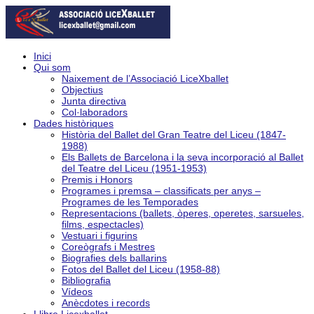
Inici
Qui som
Naixement de l’Associació LiceXballet
Objectius
Junta directiva
Col·laboradors
Dades històriques
Història del Ballet del Gran Teatre del Liceu (1847-
1988)
Els Ballets de Barcelona i la seva incorporació al Ballet
del Teatre del Liceu (1951-1953)
Premis i Honors
Programes i premsa – classificats per anys –
Programes de les Temporades
Representacions (ballets, òperes, operetes, sarsueles,
films, espectacles)
Vestuari i figurins
Coreògrafs i Mestres
Biografies dels ballarins
Fotos del Ballet del Liceu (1958-88)
Bibliografia
Vídeos
Anècdotes i records