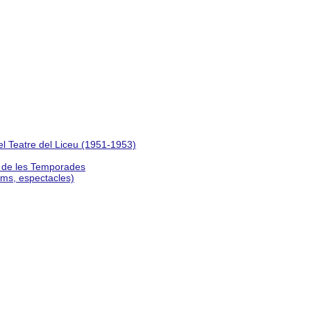
del Teatre del Liceu (1951-1953)
s de les Temporades
lms, espectacles)