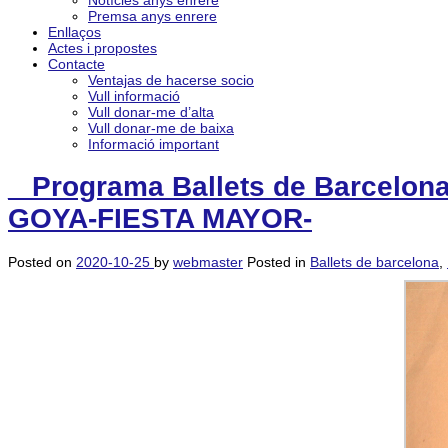
Notícies anys enrere
Premsa anys enrere
Enllaços
Actes i propostes
Contacte
Ventajas de hacerse socio
Vull informació
Vull donar-me d’alta
Vull donar-me de baixa
Informació important
_ Programa Ballets de Barcelon
GOYA-FIESTA MAYOR-
Posted on
2020-10-25
by
webmaster
Posted in
Ballets de barcelona
,