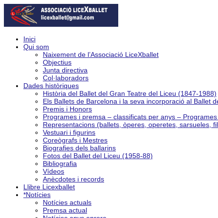
Inici
Qui som
Naixement de l’Associació LiceXballet
Objectius
Junta directiva
Col·laboradors
Dades històriques
Història del Ballet del Gran Teatre del Liceu (1847-1988)
Els Ballets de Barcelona i la seva incorporació al Ballet 
Premis i Honors
Programes i premsa – classificats per anys – Programe
Representacions (ballets, òperes, operetes, sarsueles, fi
Vestuari i figurins
Coreògrafs i Mestres
Biografies dels ballarins
Fotos del Ballet del Liceu (1958-88)
Bibliografia
Vídeos
Anècdotes i records
Llibre Licexballet
*Notícies
Notícies actuals
Premsa actual