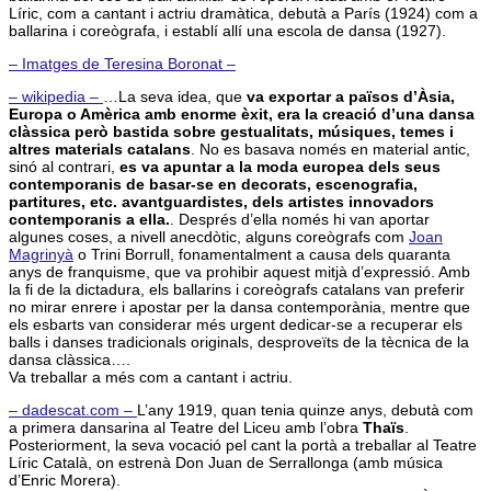
Líric, com a cantant i actriu dramàtica, debutà a París (1924) com a
ballarina i coreògrafa, i establí allí una escola de dansa (1927).
– Imatges de Teresina Boronat –
– wikipedia –
…La seva idea, que
va exportar a països d’Àsia,
Europa o Amèrica amb enorme èxit, era la creació d’una dansa
clàssica però bastida sobre gestualitats, músiques, temes i
altres materials catalans
. No es basava només en material antic,
sinó al contrari,
es va apuntar a la moda europea dels seus
contemporanis de basar-se en decorats, escenografia,
partitures, etc. avantguardistes, dels artistes innovadors
contemporanis a ella.
. Després d’ella només hi van aportar
algunes coses, a nivell anecdòtic, alguns coreògrafs com
Joan
Magrinyà
o Trini Borrull, fonamentalment a causa dels quaranta
anys de franquisme, que va prohibir aquest mitjà d’expressió. Amb
la fi de la dictadura, els ballarins i coreògrafs catalans van preferir
no mirar enrere i apostar per la dansa contemporània, mentre que
els esbarts van considerar més urgent dedicar-se a recuperar els
balls i danses tradicionals originals, desproveïts de la tècnica de la
dansa clàssica….
Va treballar a més com a cantant i actriu.
– dadescat.com –
L’any 1919, quan tenia quinze anys, debutà com
a primera dansarina al Teatre del Liceu amb l’obra
Thaïs
.
Posteriorment, la seva vocació pel cant la portà a treballar al Teatre
Líric Català, on estrenà Don Juan de Serrallonga (amb música
d’Enric Morera).