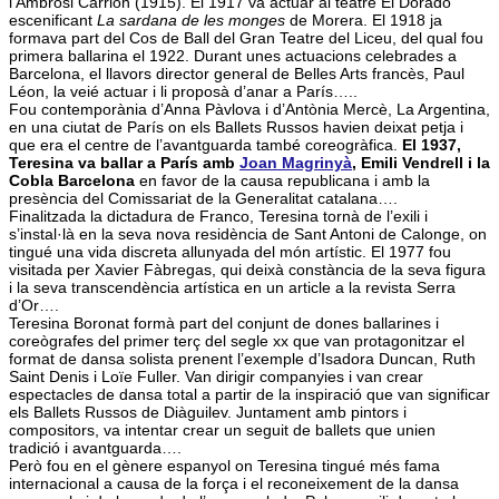
i Ambrosi Carrion (1915). El 1917 va actuar al teatre El Dorado
escenificant
La sardana de les monges
de Morera. El 1918 ja
formava part del Cos de Ball del Gran Teatre del Liceu, del qual fou
primera ballarina el 1922. Durant unes actuacions celebrades a
Barcelona, el llavors director general de Belles Arts francès, Paul
Léon, la veié actuar i li proposà d’anar a París…..
Fou contemporània d’Anna Pàvlova i d’Antònia Mercè, La Argentina,
en una ciutat de París on els Ballets Russos havien deixat petja i
que era el centre de l’avantguarda també coreogràfica.
El 1937,
Teresina va ballar a París amb
Joan Magrinyà
, Emili Vendrell i la
Cobla Barcelona
en favor de la causa republicana i amb la
presència del Comissariat de la Generalitat catalana….
Finalitzada la dictadura de Franco, Teresina tornà de l’exili i
s’instal·là en la seva nova residència de Sant Antoni de Calonge, on
tingué una vida discreta allunyada del món artístic. El 1977 fou
visitada per Xavier Fàbregas, qui deixà constància de la seva figura
i la seva transcendència artística en un article a la revista Serra
d’Or….
Teresina Boronat formà part del conjunt de dones ballarines i
coreògrafes del primer terç del segle xx que van protagonitzar el
format de dansa solista prenent l’exemple d’Isadora Duncan, Ruth
Saint Denis i Loïe Fuller. Van dirigir companyies i van crear
espectacles de dansa total a partir de la inspiració que van significar
els Ballets Russos de Diàguilev. Juntament amb pintors i
compositors, va intentar crear un seguit de ballets que unien
tradició i avantguarda….
Però fou en el gènere espanyol on Teresina tingué més fama
internacional a causa de la força i el reconeixement de la dansa