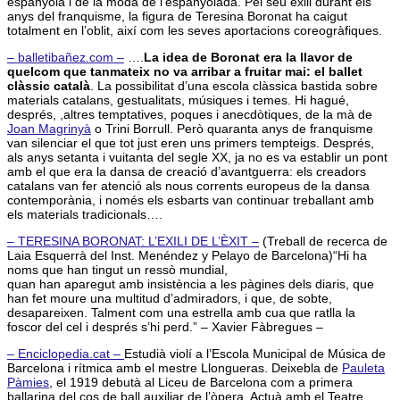
espanyola i de la moda de l’espanyolada. Pel seu exili durant els
anys del franquisme, la figura de Teresina Boronat ha caigut
totalment en l’oblit, així com les seves aportacions coreogràfiques.
– balletibañez.com –
….
La idea de Boronat era la llavor de
quelcom que tanmateix no va arribar a fruitar mai: el ballet
clàssic català
. La possibilitat d’una escola clàssica bastida sobre
materials catalans, gestualitats, músiques i temes. Hi hagué,
després, ,altres temptatives, poques i anecdòtiques, de la mà de
Joan Magrinyà
o Trini Borrull. Però quaranta anys de franquisme
van silenciar el que tot just eren uns primers tempteigs. Després,
als anys setanta i vuitanta del segle XX, ja no es va establir un pont
amb el que era la dansa de creació d’avantguerra: els creadors
catalans van fer atenció als nous corrents europeus de la dansa
contemporània, i només els esbarts van continuar treballant amb
els materials tradicionals….
– TERESINA BORONAT: L’EXILI DE L’ÈXIT –
(Treball de recerca de
Laia Esquerrà del Inst. Menéndez y Pelayo de Barcelona)“Hi ha
noms que han tingut un ressò mundial,
quan han aparegut amb insistència a les pàgines dels diaris, que
han fet moure una multitud d’admiradors, i que, de sobte,
desapareixen. Talment com una estrella amb cua que ratlla la
foscor del cel i després s’hi perd.” – Xavier Fàbregues –
– Enciclopedia.cat –
Estudià violí a l’Escola Municipal de Música de
Barcelona i rítmica amb el mestre Llongueras. Deixebla de
Pauleta
Pàmies
, el 1919 debutà al Liceu de Barcelona com a primera
ballarina del cos de ball auxiliar de l’òpera. Actuà amb el Teatre