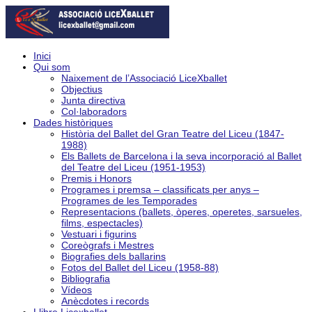
Inici
Qui som
Naixement de l’Associació LiceXballet
Objectius
Junta directiva
Col·laboradors
Dades històriques
Història del Ballet del Gran Teatre del Liceu (1847-
1988)
Els Ballets de Barcelona i la seva incorporació al Ballet
del Teatre del Liceu (1951-1953)
Premis i Honors
Programes i premsa – classificats per anys –
Programes de les Temporades
Representacions (ballets, òperes, operetes, sarsueles,
films, espectacles)
Vestuari i figurins
Coreògrafs i Mestres
Biografies dels ballarins
Fotos del Ballet del Liceu (1958-88)
Bibliografia
Vídeos
Anècdotes i records