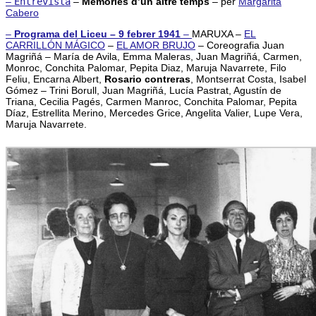
–
Entrevista
–
Memòries d’un altre temps
– per
Margarita
Cabero
–
Programa del Liceu – 9 febrer 1941
–
MARUXA –
EL
CARRILLÓN MÁGICO
–
EL AMOR BRUJO
– Coreografia Juan
Magriñá – María de Avila, Emma Maleras, Juan Magriñá, Carmen,
Monroc, Conchita Palomar, Pepita Diaz, Maruja Navarrete, Filo
Feliu, Encarna Albert,
Rosario contreras
, Montserrat Costa, Isabel
Gómez – Trini Borull, Juan Magriñá, Lucía Pastrat, Agustín de
Triana, Cecilia Pagés, Carmen Manroc, Conchita Palomar, Pepita
Díaz, Estrellita Merino, Mercedes Grice, Angelita Valier, Lupe Vera,
Maruja Navarrete.