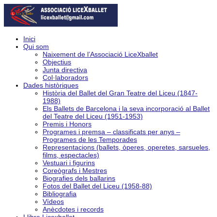
Inici
Qui som
Naixement de l’Associació LiceXballet
Objectius
Junta directiva
Col·laboradors
Dades històriques
Història del Ballet del Gran Teatre del Liceu (1847-
1988)
Els Ballets de Barcelona i la seva incorporació al Ballet
del Teatre del Liceu (1951-1953)
Premis i Honors
Programes i premsa – classificats per anys –
Programes de les Temporades
Representacions (ballets, òperes, operetes, sarsueles,
films, espectacles)
Vestuari i figurins
Coreògrafs i Mestres
Biografies dels ballarins
Fotos del Ballet del Liceu (1958-88)
Bibliografia
Vídeos
Anècdotes i records