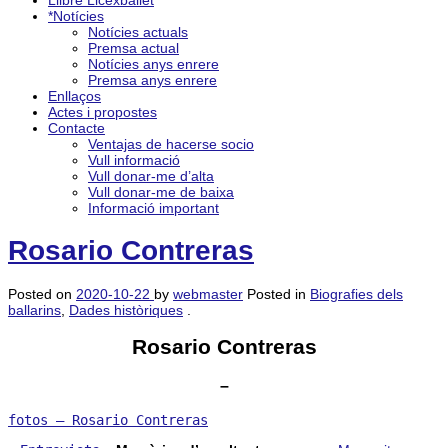
Llibre Licexballet
*Notícies
Notícies actuals
Premsa actual
Notícies anys enrere
Premsa anys enrere
Enllaços
Actes i propostes
Contacte
Ventajas de hacerse socio
Vull informació
Vull donar-me d’alta
Vull donar-me de baixa
Informació important
Rosario Contreras
Posted on
2020-10-22
by
webmaster
Posted in
Biografies dels
ballarins
,
Dades històriques
.
Rosario Contreras
–
fotos – Rosario Contreras