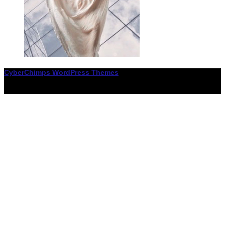
CyberChimps WordPress Themes
© Associació LiceXballet / I F: G65955338