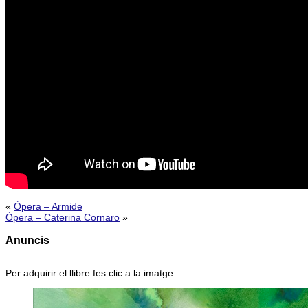
«
Òpera – Armide
Òpera – Caterina Cornaro
»
Anuncis
Per adquirir el llibre fes clic a la imatge