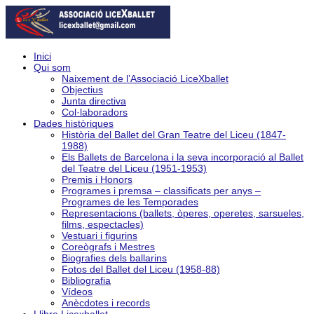
Inici
Qui som
Naixement de l’Associació LiceXballet
Objectius
Junta directiva
Col·laboradors
Dades històriques
Història del Ballet del Gran Teatre del Liceu (1847-
1988)
Els Ballets de Barcelona i la seva incorporació al Ballet
del Teatre del Liceu (1951-1953)
Premis i Honors
Programes i premsa – classificats per anys –
Programes de les Temporades
Representacions (ballets, òperes, operetes, sarsueles,
films, espectacles)
Vestuari i figurins
Coreògrafs i Mestres
Biografies dels ballarins
Fotos del Ballet del Liceu (1958-88)
Bibliografia
Vídeos
Anècdotes i records