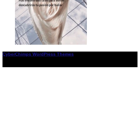
CyberChimps WordPress Themes
© Associació LiceXballet / I F: G65955338