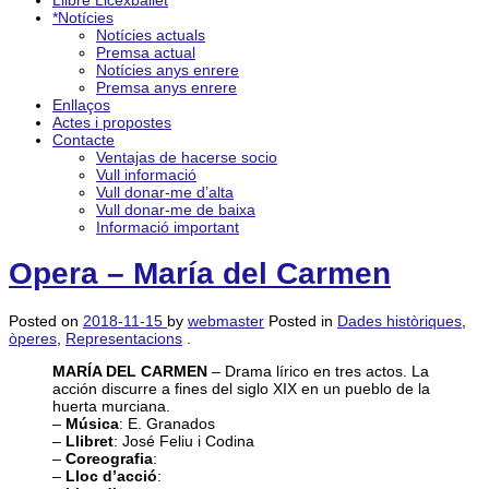
Llibre Licexballet
*Notícies
Notícies actuals
Premsa actual
Notícies anys enrere
Premsa anys enrere
Enllaços
Actes i propostes
Contacte
Ventajas de hacerse socio
Vull informació
Vull donar-me d’alta
Vull donar-me de baixa
Informació important
Opera – María del Carmen
Posted on
2018-11-15
by
webmaster
Posted in
Dades històriques
,
òperes
,
Representacions
.
MARÍA DEL CARMEN
– Drama lírico en tres actos. La
acción discurre a fines del siglo XIX en un pueblo de la
huerta murciana.
–
Música
: E. Granados
–
Llibret
: José Feliu i Codina
–
Coreografia
:
–
Lloc d’acció
: