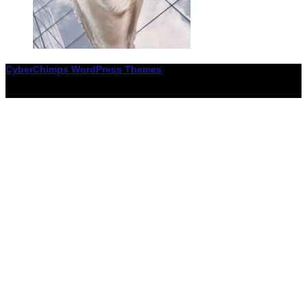
CyberChimps WordPress Themes
© Associació LiceXballet / I F: G65955338