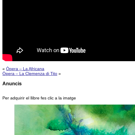
«
Òpera – La Africana
Òpera – La Clemenza di Tito
»
Anuncis
Per adquirir el llibre fes clic a la imatge