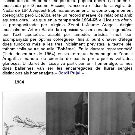
L’acció dels actes primer i segon de la popular òpera “La bohème”,
musicada per Giacomo Puccini, transcorre el dia de la vigília de
Nadal de 1840. Aquest títol, malauradament, no conté cap moment
coreogràfic però LiceXballet té un record meravellós relacionat amb
aquesta obra. I es que en la
temporada 1964-65
el Liceu va oferir-
la protagonitzada per Virginia Zeani i Jaume Aragall, dirigint
musicalment Arturo Basile: la reposició va ser sonada, llegendària
per l’èxit apoteòsic assolit per ambdós artistes -molt ben
acompanyats per òptims col·legues-, fins al punt d’haver d’afegir
dues funcions més a les tres inicialment previstes, a teatre ple:
tothom volia veure aquella “Bohème”! En la darrera representació
(1 de desembre de 1964) es va retre un homenatge a Zeani i
Aragall a manera de cirereta de pastís per aquelles vetllades
glorioses. El Ballet del Liceu va participar en l’homenatge; a més
dues ballarines van ser les encarregades de lliurar sengles
distincions als homenatjats.
–
Jordi Pujal
–
1964