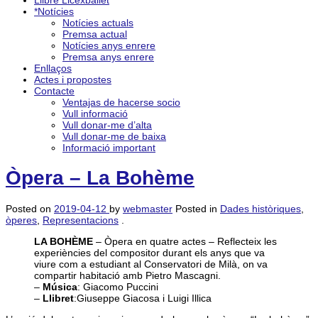
Llibre Licexballet
*Notícies
Notícies actuals
Premsa actual
Notícies anys enrere
Premsa anys enrere
Enllaços
Actes i propostes
Contacte
Ventajas de hacerse socio
Vull informació
Vull donar-me d’alta
Vull donar-me de baixa
Informació important
Òpera – La Bohème
Posted on
2019-04-12
by
webmaster
Posted in
Dades històriques
,
òperes
,
Representacions
.
LA BOHÈME
– Òpera en quatre actes – Reflecteix les
experiències del compositor durant els anys que va
viure com a estudiant al Conservatori de Milà, on va
compartir habitació amb Pietro Mascagni.
–
Música
: Giacomo Puccini
–
Llibret
:Giuseppe Giacosa i Luigi Illica