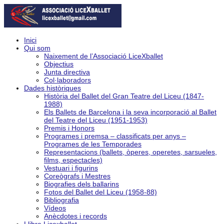
Inici
Qui som
Naixement de l’Associació LiceXballet
Objectius
Junta directiva
Col·laboradors
Dades històriques
Història del Ballet del Gran Teatre del Liceu (1847-
1988)
Els Ballets de Barcelona i la seva incorporació al Ballet
del Teatre del Liceu (1951-1953)
Premis i Honors
Programes i premsa – classificats per anys –
Programes de les Temporades
Representacions (ballets, òperes, operetes, sarsueles,
films, espectacles)
Vestuari i figurins
Coreògrafs i Mestres
Biografies dels ballarins
Fotos del Ballet del Liceu (1958-88)
Bibliografia
Vídeos
Anècdotes i records