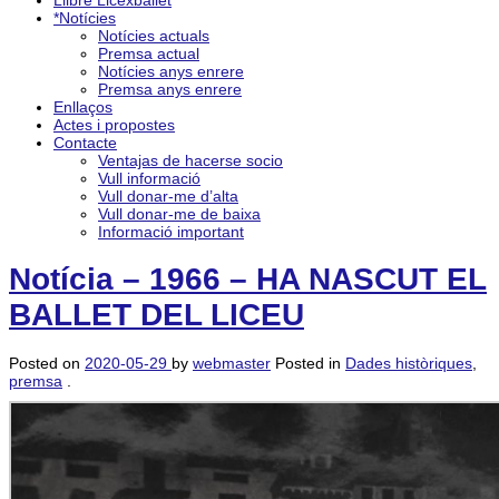
Llibre Licexballet
*Notícies
Notícies actuals
Premsa actual
Notícies anys enrere
Premsa anys enrere
Enllaços
Actes i propostes
Contacte
Ventajas de hacerse socio
Vull informació
Vull donar-me d’alta
Vull donar-me de baixa
Informació important
Notícia – 1966 – HA NASCUT EL
BALLET DEL LICEU
Posted on
2020-05-29
by
webmaster
Posted in
Dades històriques
,
premsa
.