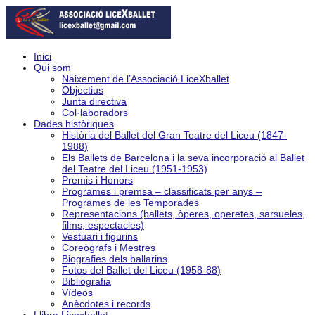
Inici
Qui som
Naixement de l’Associació LiceXballet
Objectius
Junta directiva
Col·laboradors
Dades històriques
Història del Ballet del Gran Teatre del Liceu (1847-
1988)
Els Ballets de Barcelona i la seva incorporació al Ballet
del Teatre del Liceu (1951-1953)
Premis i Honors
Programes i premsa – classificats per anys –
Programes de les Temporades
Representacions (ballets, òperes, operetes, sarsueles,
films, espectacles)
Vestuari i figurins
Coreògrafs i Mestres
Biografies dels ballarins
Fotos del Ballet del Liceu (1958-88)
Bibliografia
Vídeos
Anècdotes i records