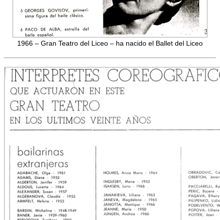
1966 – Gran Teatro del Liceo – ha nacido el Ballet del Liceo