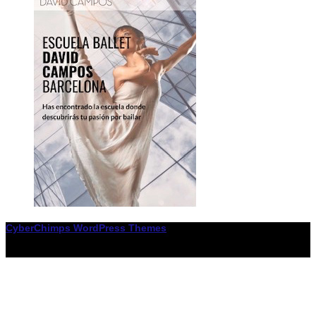
CyberChimps WordPress Themes
© Associació LiceXballet / I F: G65955338