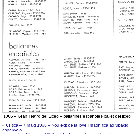
1966 – Gran Teatro del Liceo – bailarines españoles-ballet del liceo
«
Crítica – 7 maig 1966 – Nou èxit de la jove i magnífica agrupació
espanyola