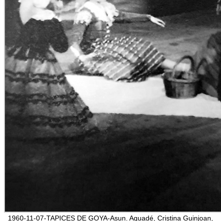
1960-11-07-TAPICES DE GOYA-Asun. Aguadé, Cristina Guinjoan,