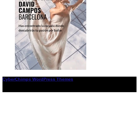
CyberChimps WordPress Themes
© Associació LiceXballet / I F: G65955338