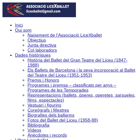
Inici
Qui som
Naixement de l’Associació LiceXballet
Objectius
Junta directiva
Col·laboradors
Dades històriques
Història del Ballet del Gran Teatre del Liceu (1847-
1988)
Els Ballets de Barcelona i la seva incorporació al Ballet
del Teatre del Liceu (1951-1953)
Premis i Honors
Programes i premsa – classificats per anys –
Programes de les Temporades
Representacions (ballets, òperes, operetes, sarsueles,
films, espectacles)
Vestuari i figurins
Coreògrafs i Mestres
Biografies dels ballarins
Fotos del Ballet del Liceu (1958-88)
Bibliografia
Vídeos
Anècdotes i records