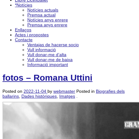
Llibre Licexballet
*Notícies
Notícies actuals
Premsa actual
Notícies anys enrere
Premsa anys enrere
Enllaços
Actes i propostes
Contacte
Ventajas de hacerse socio
Vull informació
Vull donar-me d’alta
Vull donar-me de baixa
Informació important
fotos – Romana Uttini
Posted on
2022-11-04
by
webmaster
Posted in
Biografies dels
ballarins
,
Dades històriques
,
Imatges
.