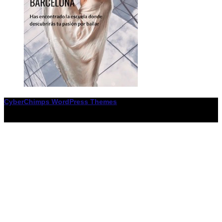
CyberChimps WordPress Themes
© Associació LiceXballet / I F: G65955338