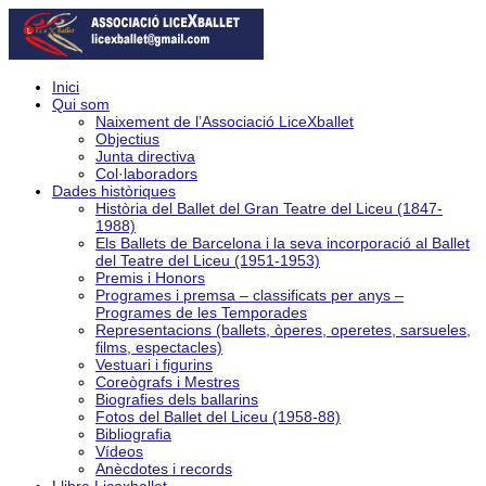
Inici
Qui som
Naixement de l’Associació LiceXballet
Objectius
Junta directiva
Col·laboradors
Dades històriques
Història del Ballet del Gran Teatre del Liceu (1847-
1988)
Els Ballets de Barcelona i la seva incorporació al Ballet
del Teatre del Liceu (1951-1953)
Premis i Honors
Programes i premsa – classificats per anys –
Programes de les Temporades
Representacions (ballets, òperes, operetes, sarsueles,
films, espectacles)
Vestuari i figurins
Coreògrafs i Mestres
Biografies dels ballarins
Fotos del Ballet del Liceu (1958-88)
Bibliografia
Vídeos
Anècdotes i records