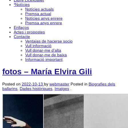
Llibre Licexballet
*Notícies
Notícies actuals
Premsa actual
Notícies anys enrere
Premsa anys enrere
Enllaços
Actes i propostes
Contacte
Ventajas de hacerse socio
Vull informació
Vull donar-me d’alta
Vull donar-me de baixa
Informació important
fotos – María Elvira Gili
Posted on
2022-10-13
by
webmaster
Posted in
Biografies dels
ballarins
,
Dades històriques
,
Imatges
.