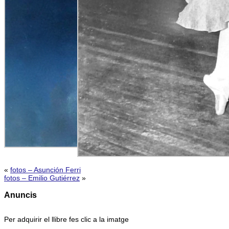
«
fotos – Asunción Ferri
fotos – Emilio Gutiérrez
»
Anuncis
Per adquirir el llibre fes clic a la imatge