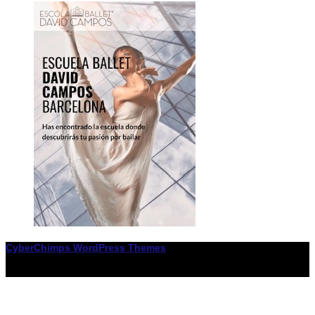
CyberChimps WordPress Themes
© Associació LiceXballet / I F: G65955338