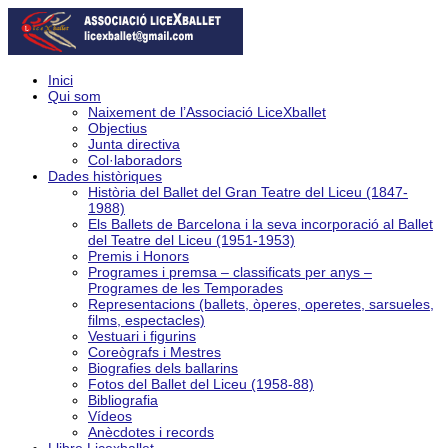
Inici
Qui som
Naixement de l’Associació LiceXballet
Objectius
Junta directiva
Col·laboradors
Dades històriques
Història del Ballet del Gran Teatre del Liceu (1847-
1988)
Els Ballets de Barcelona i la seva incorporació al Ballet
del Teatre del Liceu (1951-1953)
Premis i Honors
Programes i premsa – classificats per anys –
Programes de les Temporades
Representacions (ballets, òperes, operetes, sarsueles,
films, espectacles)
Vestuari i figurins
Coreògrafs i Mestres
Biografies dels ballarins
Fotos del Ballet del Liceu (1958-88)
Bibliografia
Vídeos
Anècdotes i records