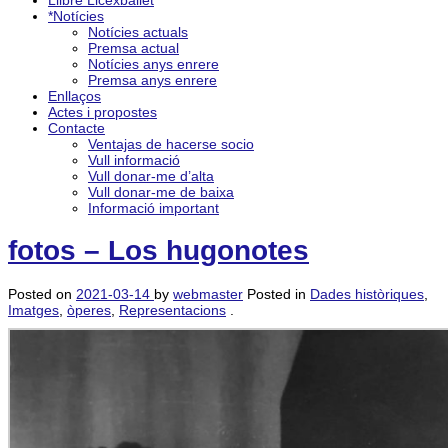
Llibre Licexballet
*Notícies
Notícies actuals
Premsa actual
Notícies anys enrere
Premsa anys enrere
Enllaços
Actes i propostes
Contacte
Ventajas de hacerse socio
Vull informació
Vull donar-me d’alta
Vull donar-me de baixa
Informació important
fotos – Los hugonotes
Posted on
2021-03-14
by
webmaster
Posted in
Dades històriques
,
Imatges
,
òperes
,
Representacions
.