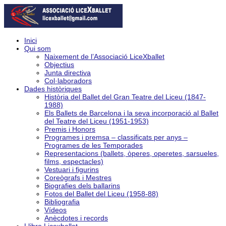
Inici
Qui som
Naixement de l’Associació LiceXballet
Objectius
Junta directiva
Col·laboradors
Dades històriques
Història del Ballet del Gran Teatre del Liceu (1847-
1988)
Els Ballets de Barcelona i la seva incorporació al Ballet
del Teatre del Liceu (1951-1953)
Premis i Honors
Programes i premsa – classificats per anys –
Programes de les Temporades
Representacions (ballets, òperes, operetes, sarsueles,
films, espectacles)
Vestuari i figurins
Coreògrafs i Mestres
Biografies dels ballarins
Fotos del Ballet del Liceu (1958-88)
Bibliografia
Vídeos
Anècdotes i records