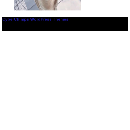
CyberChimps WordPress Themes
© Associació LiceXballet / I F: G65955338