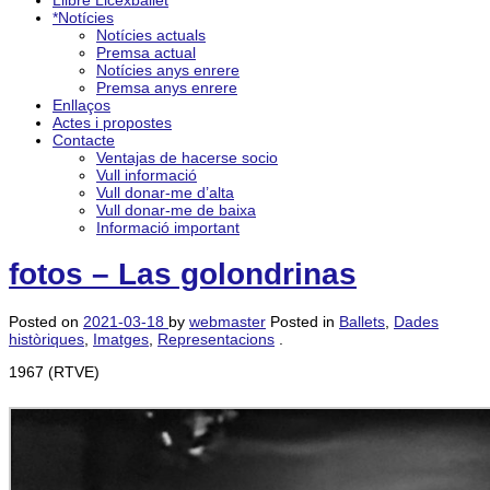
Llibre Licexballet
*Notícies
Notícies actuals
Premsa actual
Notícies anys enrere
Premsa anys enrere
Enllaços
Actes i propostes
Contacte
Ventajas de hacerse socio
Vull informació
Vull donar-me d’alta
Vull donar-me de baixa
Informació important
fotos – Las golondrinas
Posted on
2021-03-18
by
webmaster
Posted in
Ballets
,
Dades
històriques
,
Imatges
,
Representacions
.
1967 (RTVE)