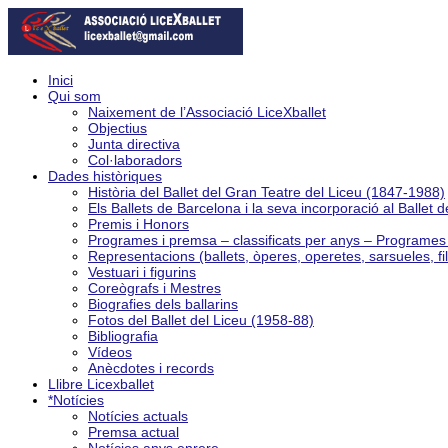
Inici
Qui som
Naixement de l’Associació LiceXballet
Objectius
Junta directiva
Col·laboradors
Dades històriques
Història del Ballet del Gran Teatre del Liceu (1847-1988)
Els Ballets de Barcelona i la seva incorporació al Ballet 
Premis i Honors
Programes i premsa – classificats per anys – Programe
Representacions (ballets, òperes, operetes, sarsueles, fi
Vestuari i figurins
Coreògrafs i Mestres
Biografies dels ballarins
Fotos del Ballet del Liceu (1958-88)
Bibliografia
Vídeos
Anècdotes i records
Llibre Licexballet
*Notícies
Notícies actuals
Premsa actual