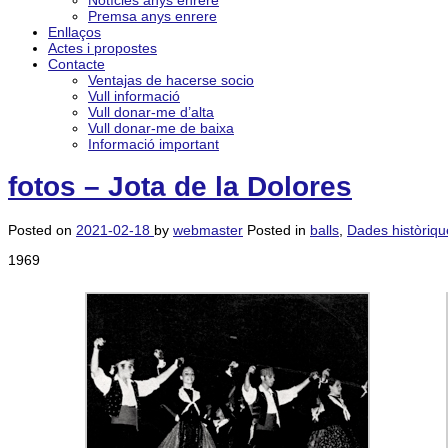
Notícies anys enrere
Premsa anys enrere
Enllaços
Actes i propostes
Contacte
Ventajas de hacerse socio
Vull informació
Vull donar-me d’alta
Vull donar-me de baixa
Informació important
fotos – Jota de la Dolores
Posted on
2021-02-18
by
webmaster
Posted in
balls
,
Dades històriqu
1969