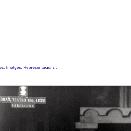
es
,
Imatges
,
Representacions
.