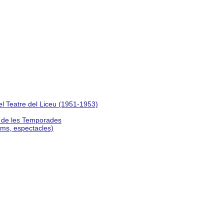
del Teatre del Liceu (1951-1953)
s de les Temporades
lms, espectacles)