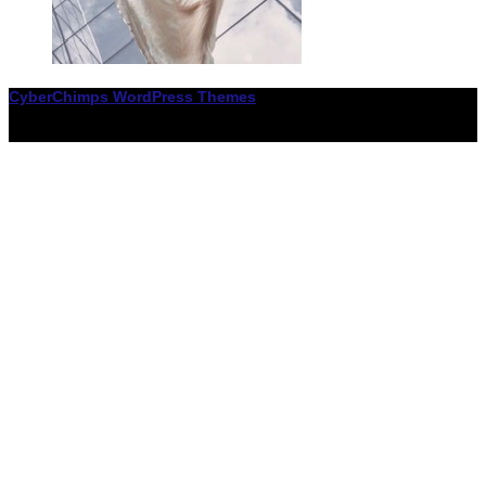
CyberChimps WordPress Themes
© Associació LiceXballet / I F: G65955338