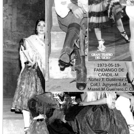
1973-05-19-
FANDANGO DE
CANDIL-M.
Núñez,E.Gutiérrez,G.
Coll,I. Junyent,J. M.
Massó,M.Guerrero,C.Cav
1968-12-22-IL
TROVATORE-
Manyosa, Cavaller,
Massó