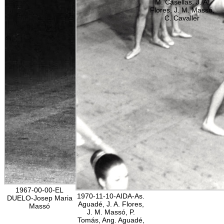
M. Casellas, J. A.
Flores, J. M. Massó,
C. Cavaller
1967-00-00-EL
1970-11-10-AIDA-As.
DUELO-Josep Maria
Aguadé, J. A. Flores,
Massó
J. M. Massó, P.
Tomás, Ang. Aguadé,