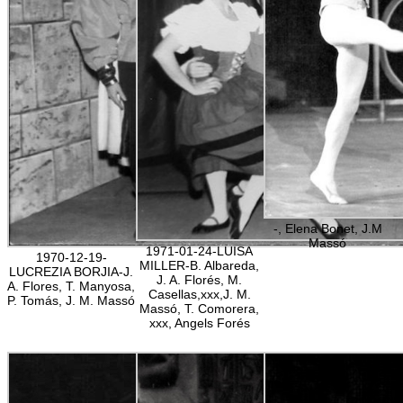
-, Elena Bonet, J.M
Massó
1971-01-24-LUISA
1970-12-19-
MILLER-B. Albareda,
LUCREZIA BORJIA-J.
J. A. Florés, M.
A. Flores, T. Manyosa,
Casellas,xxx,J. M.
P. Tomás, J. M. Massó
Massó, T. Comorera,
xxx, Angels Forés