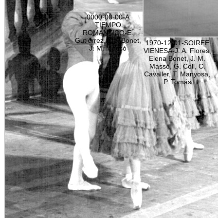
0000-00-00-A
TIEMPO
ROMANTICO-E.
Gutiérrez, Ele. Bonet,
1970-12-01-SOIREE
J. M. Massó
VIENESA-J. A. Flores,
Elena Bonet, J. M.
Massó, G. Coll, C.
Cavaller, T. Manyosa,
P. Tomás