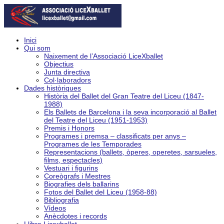
Inici
Qui som
Naixement de l’Associació LiceXballet
Objectius
Junta directiva
Col·laboradors
Dades històriques
Història del Ballet del Gran Teatre del Liceu (1847-
1988)
Els Ballets de Barcelona i la seva incorporació al Ballet
del Teatre del Liceu (1951-1953)
Premis i Honors
Programes i premsa – classificats per anys –
Programes de les Temporades
Representacions (ballets, òperes, operetes, sarsueles,
films, espectacles)
Vestuari i figurins
Coreògrafs i Mestres
Biografies dels ballarins
Fotos del Ballet del Liceu (1958-88)
Bibliografia
Vídeos
Anècdotes i records