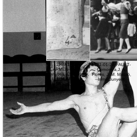
1969-11-13-
1971-01-20-FAUST-
CARMEN-opera-T.
Comorera,J. A.
Manyosa, C. Cavaller,
Flores, J. M. Massó,
J. M. Massó
Inma Junyent