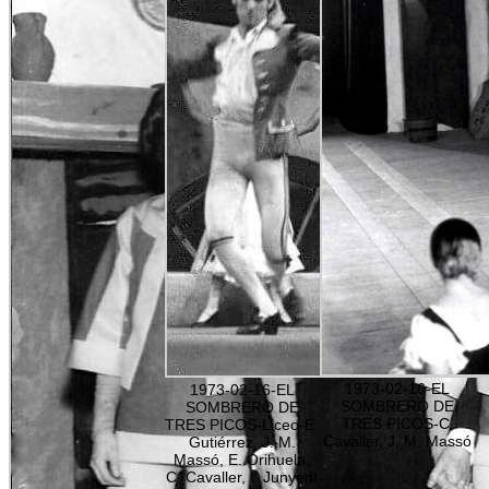
1973-02-16-EL
1973-02-16-EL
SOMBRERO DE
SOMBRERO DE
TRES PICOS-C.
TRES PICOS-Liceo-E.
Cavaller, J. M. Massó
Gutiérrez, J. M.
Massó, E. Orihuela,
C. Cavaller, I. Junyent