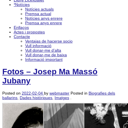
Llibre Licexballet
*Notícies
Notícies actuals
Premsa actual
Notícies anys enrere
Premsa anys enrere
Enllaços
Actes i propostes
Contacte
Ventajas de hacerse socio
Vull informació
Vull donar-me d’alta
Vull donar-me de baixa
Informació important
Fotos – Josep Ma Massó
Jubany
Posted on
2022-02-04
by
webmaster
Posted in
Biografies dels
ballarins
,
Dades històriques
,
Imatges
.