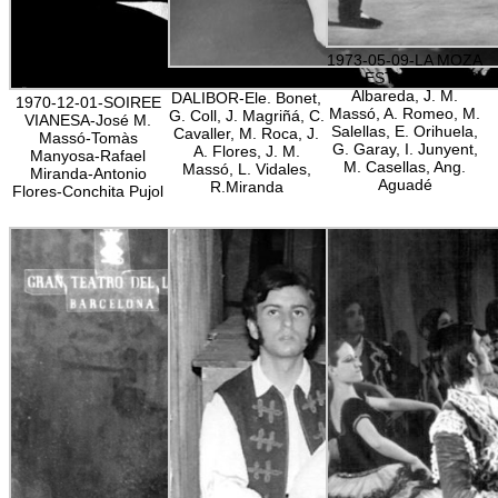
1973-05-09-LA MOZA
Y EL ESTUDIANTE-B.
1972-01-04-
Albareda, J. M.
DALIBOR-Ele. Bonet,
1970-12-01-SOIREE
Massó, A. Romeo, M.
G. Coll, J. Magriñá, C.
VIANESA-José M.
Salellas, E. Orihuela,
Cavaller, M. Roca, J.
Massó-Tomàs
G. Garay, I. Junyent,
A. Flores, J. M.
Manyosa-Rafael
M. Casellas, Ang.
Massó, L. Vidales,
Miranda-Antonio
Aguadé
R.Miranda
Flores-Conchita Pujol