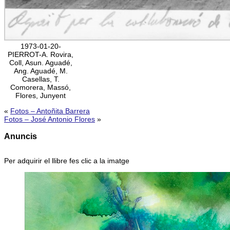
1973-01-20-
PIERROT-A. Rovira,
Coll, Asun. Aguadé,
Ang. Aguadé, M.
Casellas, T.
Comorera, Massó,
Flores, Junyent
«
Fotos – Antoñita Barrera
Fotos – José Antonio Flores
»
Anuncis
Per adquirir el llibre fes clic a la imatge