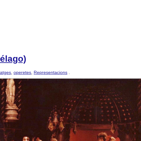
iélago)
atges
,
operetes
,
Representacions
.