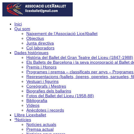
Inici
Qui som
Naixement de l’Associació LiceXballet
Objectius
Junta directiva
Col·laboradors
Dades històriques
Història del Ballet del Gran Teatre del Liceu (1847-1988)
Els Ballets de Barcelona i la seva incorporació al Ballet 
Premis i Honors
Programes i premsa – classificats per anys – Programe
Representacions (ballets, òperes, operetes, sarsueles, fi
Vestuari i figurins
Coreògrafs i Mestres
Biografies dels ballarins
Fotos del Ballet del Liceu (1958-88)
Bibliografia
Vídeos
Anècdotes i records
Llibre Licexballet
*Notícies
Notícies actuals
Premsa actual