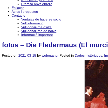
Notícies anys enrere
Premsa anys enrere
Enllaços
Actes i propostes
Contacte
Ventajas de hacerse socio
Vull informació
Vull donar-me d’alta
Vull donar-me de baixa
Informació important
fotos – Die Fledermaus (El murc
Posted on
2021-03-15
by
webmaster
Posted in
Dades històriques
,
Im