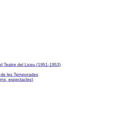
del Teatre del Liceu (1951-1953)
s de les Temporades
lms, espectacles)