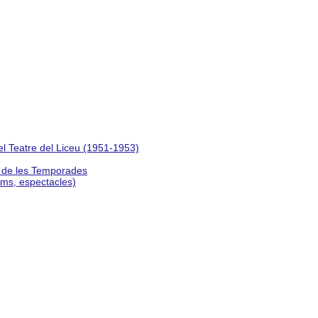
del Teatre del Liceu (1951-1953)
s de les Temporades
lms, espectacles)