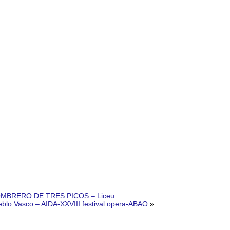
EL SOMBRERO DE TRES PICOS – Liceu
ueblo Vasco – AIDA-XXVIII festival opera-ABAO
»