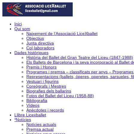
Inici
Qui som
Naixement de l’Associació LiceXballet
Objectius
Junta directiva
Col·laboradors
Dades històriques
Història del Ballet del Gran Teatre del Liceu (1847-1988)
Els Ballets de Barcelona i la seva incorporació al Ballet 
Premis i Honors
Programes i premsa – classificats per anys – Programe
Representacions (ballets, òperes, operetes, sarsueles, fi
Vestuari i figurins
Coreògrafs i Mestres
Biografies dels ballarins
Fotos del Ballet del Liceu (1958-88)
Bibliografia
Vídeos
Anècdotes i records
Llibre Licexballet
*Notícies
Notícies actuals
Premsa actual