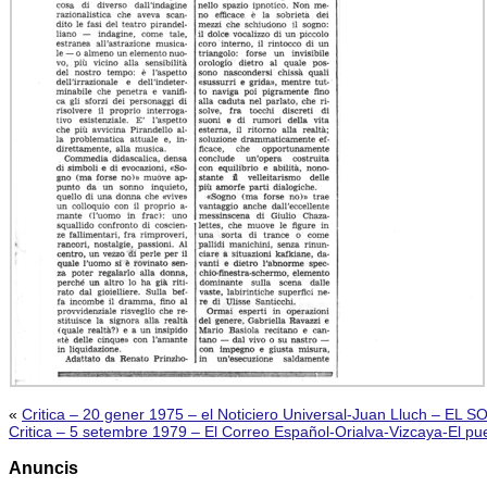
«
Critica – 20 gener 1975 – el Noticiero Universal-Juan Lluch – 
Critica – 5 setembre 1979 – El Correo Español-Orialva-Vizcaya-El p
Anuncis