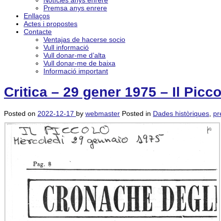
Notícies anys enrere
Premsa anys enrere
Enllaços
Actes i propostes
Contacte
Ventajas de hacerse socio
Vull informació
Vull donar-me d’alta
Vull donar-me de baixa
Informació important
Critica – 29 gener 1975 – Il Pi
Posted on
2022-12-17
by
webmaster
Posted in
Dades històriques
,
pr