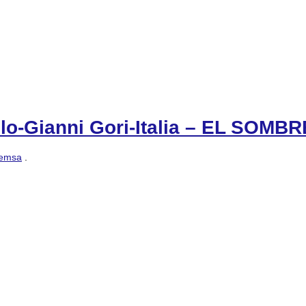
ccolo-Gianni Gori-Italia – EL SO
emsa
.