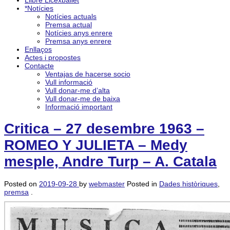
Llibre Licexballet
*Notícies
Notícies actuals
Premsa actual
Notícies anys enrere
Premsa anys enrere
Enllaços
Actes i propostes
Contacte
Ventajas de hacerse socio
Vull informació
Vull donar-me d’alta
Vull donar-me de baixa
Informació important
Critica – 27 desembre 1963 –
ROMEO Y JULIETA – Medy
mesple, Andre Turp – A. Catala
Posted on
2019-09-28
by
webmaster
Posted in
Dades històriques
,
premsa
.