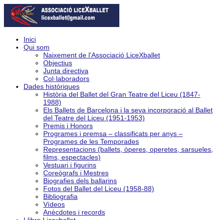
Inici
Qui som
Naixement de l’Associació LiceXballet
Objectius
Junta directiva
Col·laboradors
Dades històriques
Història del Ballet del Gran Teatre del Liceu (1847-
1988)
Els Ballets de Barcelona i la seva incorporació al Ballet
del Teatre del Liceu (1951-1953)
Premis i Honors
Programes i premsa – classificats per anys –
Programes de les Temporades
Representacions (ballets, òperes, operetes, sarsueles,
films, espectacles)
Vestuari i figurins
Coreògrafs i Mestres
Biografies dels ballarins
Fotos del Ballet del Liceu (1958-88)
Bibliografia
Vídeos
Anècdotes i records