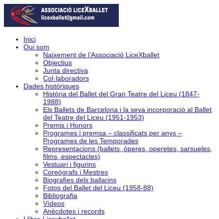
Inici
Qui som
Naixement de l’Associació LiceXballet
Objectius
Junta directiva
Col·laboradors
Dades històriques
Història del Ballet del Gran Teatre del Liceu (1847-
1988)
Els Ballets de Barcelona i la seva incorporació al Ballet
del Teatre del Liceu (1951-1953)
Premis i Honors
Programes i premsa – classificats per anys –
Programes de les Temporades
Representacions (ballets, òperes, operetes, sarsueles,
films, espectacles)
Vestuari i figurins
Coreògrafs i Mestres
Biografies dels ballarins
Fotos del Ballet del Liceu (1958-88)
Bibliografia
Vídeos
Anècdotes i records