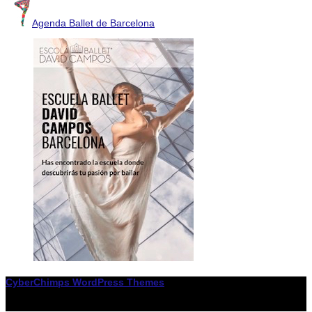
Agenda Ballet de Barcelona
CyberChimps WordPress Themes
© Associació LiceXballet / I F: G65955338