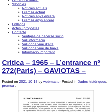
Llibre Licexballet
*Notícies
Notícies actuals
Premsa actual
Notícies anys enrere
Premsa anys enrere
Enllaços
Actes i propostes
Contacte
Ventajas de hacerse socio
Vull informació
Vull donar-me d’alta
Vull donar-me de baixa
Informació important
Critica – 1965 – L’entrance nº
272(Paris) – GAVIOTAS –
Posted on
2021-10-15
by
webmaster
Posted in
Dades històriques
,
premsa
.