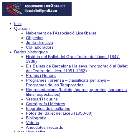
Inici
Qui som
Naixement de l’Associació LiceXballet
Objectius
Junta directiva
Col·laboradors
Dades històriques
Història del Ballet del Gran Teatre del Liceu (1847-
1988)
Els Ballets de Barcelona i la seva incorporació al Ballet
del Teatre del Liceu (1951-1953)
Premis i Honors
Programes i premsa – classificats per anys –
Programes de les Temporades
Representacions (ballets, òperes, operetes, sarsueles,
films, espectacles)
Vestuari i figurins
Coreògrafs i Mestres
Biografies dels ballarins
Fotos del Ballet del Liceu (1958-88)
Bibliografia
Vídeos
Anècdotes i records