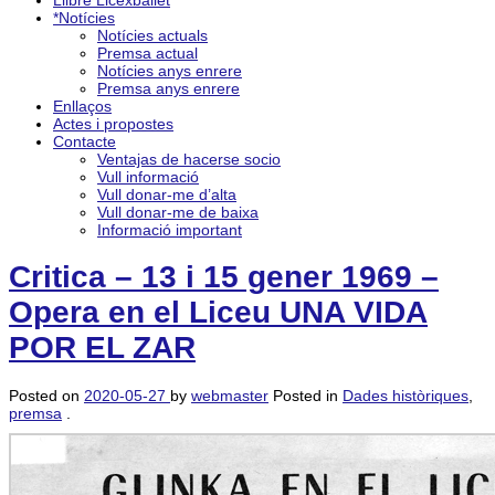
Llibre Licexballet
*Notícies
Notícies actuals
Premsa actual
Notícies anys enrere
Premsa anys enrere
Enllaços
Actes i propostes
Contacte
Ventajas de hacerse socio
Vull informació
Vull donar-me d’alta
Vull donar-me de baixa
Informació important
Critica – 13 i 15 gener 1969 –
Opera en el Liceu UNA VIDA
POR EL ZAR
Posted on
2020-05-27
by
webmaster
Posted in
Dades històriques
,
premsa
.