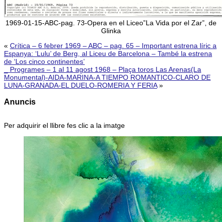
1969-01-15-ABC-pag. 73-Opera en el Liceo”La Vida por el Zar”, de
Glinka
«
Crítica – 6 febrer 1969 – ABC – pag. 65 – Important estrena líric a
Espanya: ‘Lulu’ de Berg, al Liceu de Barcelona – També la estrena
de ‘Los cinco continentes’
_ Programes – 1 al 11 agost 1968 – Plaça toros Las Arenas(La
Monumental)-AIDA-MARINA-A TIEMPO ROMANTICO-CLARO DE
LUNA-GRANADA-EL DUELO-ROMERIA Y FERIA
»
Anuncis
Per adquirir el llibre fes clic a la imatge