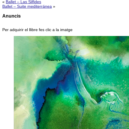
«
Ballet – Las Silfides
Ballet – Suite mediterránea
»
Anuncis
Per adquirir el llibre fes clic a la imatge