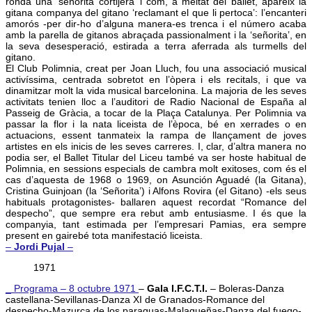
ronda una ‘señorita cortijera’ i com, a meitat del ballet, apareix la
gitana companya del gitano ‘reclamant el que li pertoca’: l’encanteri
amorós -per dir-ho d’alguna manera-es trenca i el número acaba
amb la parella de gitanos abraçada passionalment i la ‘señorita’, en
la seva desesperació, estirada a terra aferrada als turmells del
gitano.
El Club Polimnia, creat per Joan Lluch, fou una associació musical
activíssima, centrada sobretot en l’òpera i els recitals, i que va
dinamitzar molt la vida musical barcelonina. La majoria de les seves
activitats tenien lloc a l’auditori de Radio Nacional de España al
Passeig de Gràcia, a tocar de la Plaça Catalunya. Per Polimnia va
passar la flor i la nata liceista de l’època, bé en xerrades o en
actuacions, essent tanmateix la rampa de llançament de joves
artistes en els inicis de les seves carreres. I, clar, d’altra manera no
podia ser, el Ballet Titular del Liceu també va ser hoste habitual de
Polimnia, en sessions especials de cambra molt exitoses, com és el
cas d’aquesta de 1968 o 1969, on Asunción Aguadé (la Gitana),
Cristina Guinjoan (la ‘Señorita’) i Alfons Rovira (el Gitano) -els seus
habituals protagonistes- ballaren aquest recordat “Romance del
despecho”, que sempre era rebut amb entusiasme. I és que la
companyia, tant estimada per l’empresari Pamias, era sempre
present en gairebé tota manifestació liceista.
–
Jordi Pujal
–
1971
_ Programa – 8 octubre 1971
–
Gala I.F.C.T.I.
– Boleras-Danza
castellana-Sevillanas-Danza XI de Granados-Romance del
despecho-Mazurca de los paraguas-Malagueñas-Danza del fuego-