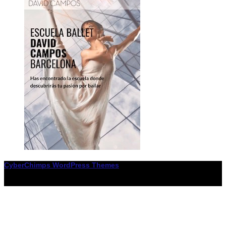
CyberChimps WordPress Themes
© Associació LiceXballet / I F: G65955338