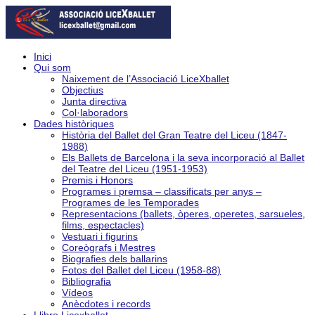
Inici
Qui som
Naixement de l’Associació LiceXballet
Objectius
Junta directiva
Col·laboradors
Dades històriques
Història del Ballet del Gran Teatre del Liceu (1847-
1988)
Els Ballets de Barcelona i la seva incorporació al Ballet
del Teatre del Liceu (1951-1953)
Premis i Honors
Programes i premsa – classificats per anys –
Programes de les Temporades
Representacions (ballets, òperes, operetes, sarsueles,
films, espectacles)
Vestuari i figurins
Coreògrafs i Mestres
Biografies dels ballarins
Fotos del Ballet del Liceu (1958-88)
Bibliografia
Vídeos
Anècdotes i records