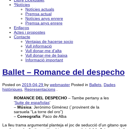
Llibre Licexballet
*Notícies
Notícies actuals
Premsa actual
Notícies anys enrere
Premsa anys enrere
Enllaços
Actes i propostes
Contacte
Ventajas de hacerse socio
Vull informació
Vull donar-me d’alta
Vull donar-me de baixa
Informació important
Ballet – Romance del despecho
Posted on
2019-04-29
by
webmaster
Posted in
Ballets
,
Dades
històriques
,
Representacions
.
ROMANCE DEL DESPECHO
– Tambe pertany a les
‘
Suite de españolas
‘
–
Música
: Jerónimo Giménez (`provinent de la
sarsuela “La torre del oro”)
–
Coreografia
: Paco de Alba
La lleu trama argumental planteja el joc de seducció d’un gitano que