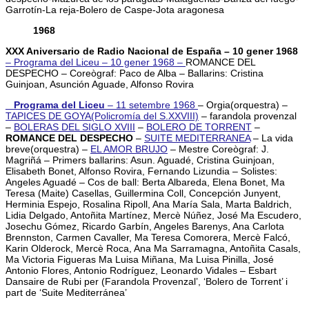
Garrotín-La reja-Bolero de Caspe-Jota aragonesa
1968
XXX Aniversario de Radio Nacional de España – 10 gener 1968
– Programa del Liceu – 10 gener 1968 –
ROMANCE DEL
DESPECHO – Coreògraf: Paco de Alba – Ballarins: Cristina
Guinjoan, Asunción Aguade, Alfonso Rovira
_ Programa del Liceu
– 11 setembre 1968
– Orgia(orquestra) –
TAPICES DE GOYA(Policromía del S.XXVIII)
– farandola provenzal
–
BOLERAS DEL SIGLO XVIII
–
BOLERO DE TORRENT
–
ROMANCE DEL DESPECHO
–
SUITE MEDITERRANEA
– La vida
breve(orquestra) –
EL AMOR BRUJO
– Mestre Coreògraf: J.
Magriñá – Primers ballarins: Asun. Aguadé, Cristina Guinjoan,
Elisabeth Bonet, Alfonso Rovira, Fernando Lizundia – Solistes:
Angeles Aguadé – Cos de ball: Berta Albareda, Elena Bonet, Ma
Teresa (Maite) Casellas, Guillermina Coll, Concepción Junyent,
Herminia Espejo, Rosalina Ripoll, Ana María Sala, Marta Baldrich,
Lidia Delgado, Antoñita Martínez, Mercè Núñez, José Ma Escudero,
Josechu Gómez, Ricardo Garbín, Angeles Barenys, Ana Carlota
Brennston, Carmen Cavaller, Ma Teresa Comorera, Mercè Falcó,
Karin Olderock, Mercè Roca, Ana Ma Sarramagna, Antoñita Casals,
Ma Victoria Figueras Ma Luisa Miñana, Ma Luisa Pinilla, José
Antonio Flores, Antonio Rodríguez, Leonardo Vidales – Esbart
Dansaire de Rubi per (Farandola Provenzal’, ‘Bolero de Torrent’ i
part de ‘Suite Mediterránea’