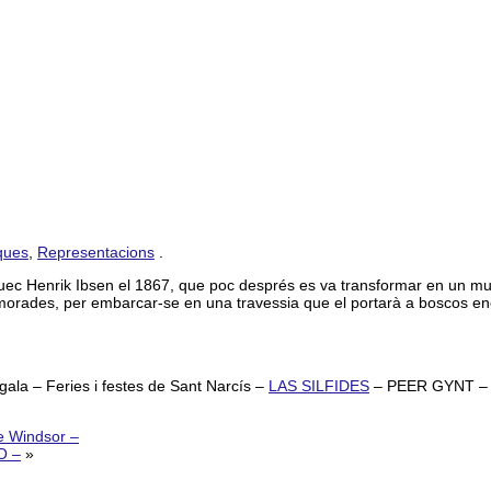
ques
,
Representacions
.
uec Henrik Ibsen el 1867, que poc després es va transformar en un mu
amorades, per embarcar-se en una travessia que el portarà a boscos enca
ala – Feries i festes de Sant Narcís –
LAS SILFIDES
– PEER GYNT 
 Windsor –
O –
»