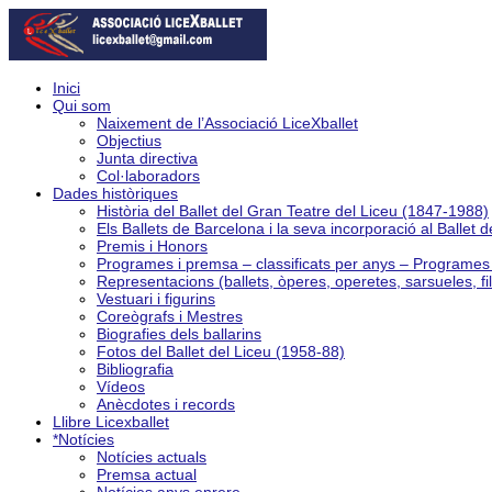
Inici
Qui som
Naixement de l’Associació LiceXballet
Objectius
Junta directiva
Col·laboradors
Dades històriques
Història del Ballet del Gran Teatre del Liceu (1847-1988)
Els Ballets de Barcelona i la seva incorporació al Ballet 
Premis i Honors
Programes i premsa – classificats per anys – Programe
Representacions (ballets, òperes, operetes, sarsueles, fi
Vestuari i figurins
Coreògrafs i Mestres
Biografies dels ballarins
Fotos del Ballet del Liceu (1958-88)
Bibliografia
Vídeos
Anècdotes i records
Llibre Licexballet
*Notícies
Notícies actuals
Premsa actual