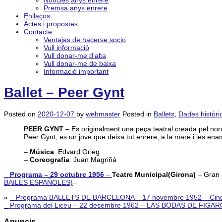
Notícies anys enrere
Premsa anys enrere
Enllaços
Actes i propostes
Contacte
Ventajas de hacerse socio
Vull informació
Vull donar-me d’alta
Vull donar-me de baixa
Informació important
Ballet – Peer Gynt
Posted on
2020-12-07
by
webmaster
Posted in
Ballets
,
Dades històri
PEER GYNT
– Es originalment una peça teatral creada pel nor
Peer Gynt, es un jove que deixa tot enrere, a la mare i les en
–
Música
: Edvard Grieg
–
Coreografia
: Juan Magriñá
_
Programa – 29 octubre 1956
–
Teatre Municipal(Girona)
– Gran g
BAILES ESPAÑOLES)
–
«
_ Programa BALLETS DE BARCELONA – 17 novembre 1952 – Cine
_ Programa del Liceu – 22 desembre 1962 – LAS BODAS DE FIGAR
Anuncis