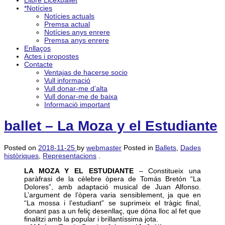
Llibre Licexballet
*Notícies
Notícies actuals
Premsa actual
Notícies anys enrere
Premsa anys enrere
Enllaços
Actes i propostes
Contacte
Ventajas de hacerse socio
Vull informació
Vull donar-me d’alta
Vull donar-me de baixa
Informació important
ballet – La Moza y el Estudiante
Posted on
2018-11-25
by
webmaster
Posted in
Ballets
,
Dades
històriques
,
Representacions
.
LA MOZA Y EL ESTUDIANTE
– Constitueix una
paràfrasi de la cèlebre òpera de Tomás Bretón “La
Dolores”, amb adaptació musical de Juan Alfonso.
L’argument de l’òpera varia sensiblement, ja que en
“La mossa i l’estudiant” se suprimeix el tràgic final,
donant pas a un feliç desenllaç, que dóna lloc al fet que
finalitzi amb la popular i brillantíssima jota.