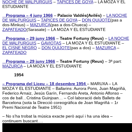
NOCHE DE WALPURGUIS
–
TAPICES DE GOYA
– LA MOZA Y EL
ESTUDIANTE
_ Programa – 4 juny 1966
–
Palacio Valdés(Avilés)
–
LA NOCHE
DE WALPURGUIS
–
TAPICES DE GOYA
–
DON QUIJOTE
(pas a
dos-Minkus) –
MAZURCA
(pas a dos-Chueca) –
ZAPATEADO
(Sarasate) – LA MOZA Y EL ESTUDIANTE
_ Programa – 29 juny 1966
–
Teatre Fortuny (Reus)
–
LA NOCHE
DE WALPURGUIS
–
GAVIOTAS
– LA MOZA Y EL ESTUDIANTE –
EL CISNE NEGRO
–
DON QUIJOTE
(pas a dos) –
MAZURCA
–
ZAPATEADO
_ Programa – 29 juny 1966
–
Teatre Fortuny (Reus)
– 3ª part:
MAZURCA
– LA MOZA Y EL ESTUDIANTE
1954
– Programa del Liceu – 18 desembre 1954
– MARUXA – LA
MOZA Y EL ESTUDIANTE – Ballarins: Aurora Pons, Juan Magriñá,
Federico Arnaiz, Jesús Garín, Fernando Areta, Antonio Alfonso –
cos de ball…Cristina Guinjoan… – Col·laboració dels Ballets de
Barcelona (sota la Direcció coreogràfica de Joan Magriñá – 1r
Premi Nacional de Teatre 1951)
– No s’ha trobat la música exacte però aquí i ha una idea –
continuem buscant….