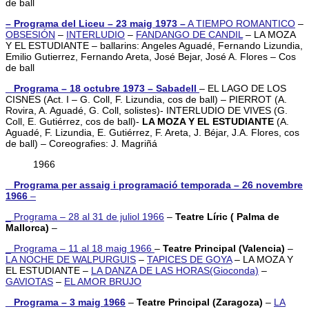
de ball
– Programa del Liceu – 23 maig 1973 –
A TIEMPO ROMANTICO
–
OBSESIÓN
–
INTERLUDIO
–
FANDANGO DE CANDIL
– LA MOZA
Y EL ESTUDIANTE – ballarins: Angeles Aguadé, Fernando Lizundia,
Emilio Gutierrez, Fernando Areta, José Bejar, José A. Flores – Cos
de ball
_ Programa – 18 octubre 1973 – Sabadell
– EL LAGO DE LOS
CISNES (Act. I – G. Coll, F. Lizundia, cos de ball) – PIERROT (A.
Rovira, A. Aguadé, G. Coll, solistes)- INTERLUDIO DE VIVES (G.
Coll, E. Gutiérrez, cos de ball)-
LA MOZA Y EL ESTUDIANTE
(A.
Aguadé, F. Lizundia, E. Gutiérrez, F. Areta, J. Béjar, J.A. Flores, cos
de ball) – Coreografies: J. Magriñá
1966
_ Programa per assaig i programació temporada – 26 novembre
1966
–
_ Programa – 28 al 31 de juliol 1966
–
Teatre Líric ( Palma de
Mallorca)
–
_ Programa – 11 al 18 maig 1966
–
Teatre Principal (Valencia)
–
LA NOCHE DE WALPURGUIS
–
TAPICES DE GOYA
– LA MOZA Y
EL ESTUDIANTE –
LA DANZA DE LAS HORAS(Gioconda)
–
GAVIOTAS
–
EL AMOR BRUJO
_ Programa – 3 maig 1966
–
Teatre Principal (Zaragoza)
–
LA