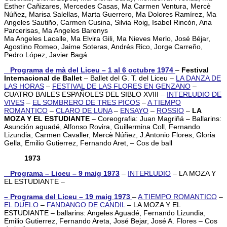
Esther Cañizares, Mercedes Casas, Ma Carmen Ventura, Mercè
Núñez, Marisa Salellas, Marta Guerrero, Ma Dolores Ramírez, Ma
Angeles Sautiño, Carmen Cusina, Silvia Roig, Isabel Rincón, Ana
Parcerisas, Ma Angeles Barenys
Ma Angeles Lacalle, Ma Elvira Gili, Ma Nieves Merlo, José Béjar,
Agostino Romeo, Jaime Soteras, Andrés Rico, Jorge Carreño,
Pedro López, Javier Bagá
_ Programa de mà del Liceu – 1 al 6 octubre 1974
–
Festival
Internacional de Ballet
– Ballet del G. T. del Liceu –
LA DANZA DE
LAS HORAS
–
FESTIVAL DE LAS FLORES EN GENZANO
–
CUATRO BAILES ESPAÑOLES DEL SIBLO XVIII –
INTERLUDIO DE
VIVES
–
EL SOMBRERO DE TRES PICOS
–
A TIEMPO
ROMANTICO
–
CLARO DE LUNA
–
ENSAYO
–
ROSSIO
–
LA
MOZA Y EL ESTUDIANTE
– Coreografia: Juan Magriñá – Ballarins:
Asunción aguadé, Alfonso Rovira, Guillermina Coll, Fernando
Lizundia, Carmen Cavaller, Mercè Núñez, J.Antonio Flores, Gloria
Gella, Emilio Gutierrez, Fernando Aret, – Cos de ball
1973
_ Programa – Liceu – 9 maig 1973
–
INTERLUDIO
– LA MOZA Y
EL ESTUDIANTE –
– Programa del Liceu – 19 maig 1973
–
A TIEMPO ROMANTICO
–
EL DUELO
–
FANDANGO DE CANDIL
– LA MOZA Y EL
ESTUDIANTE – ballarins: Angeles Aguadé, Fernando Lizundia,
Emilio Gutierrez, Fernando Areta, José Bejar, José A. Flores – Cos