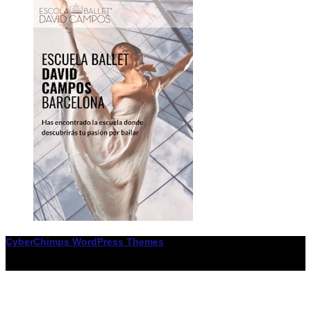
CyberChimps WordPress Themes
© Associació LiceXballet / I F: G65955338