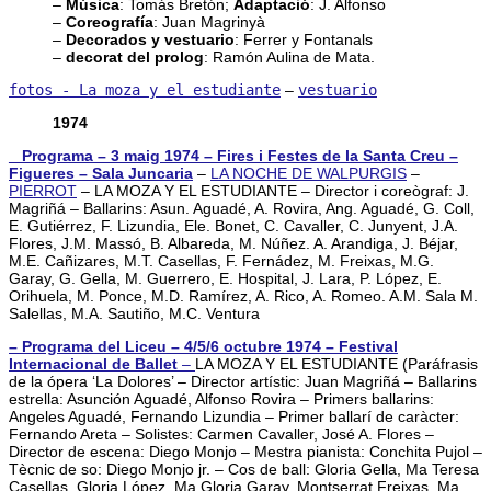
–
Música
: Tomás Bretón;
Adaptació
: J. Alfonso
–
Coreografía
: Juan Magrinyà
–
Decorados y vestuario
: Ferrer y Fontanals
–
decorat del prolog
: Ramón Aulina de Mata.
fotos - La moza y el estudiante
–
vestuario
1974
_ Programa – 3 maig 1974 – Fires i Festes de la Santa Creu –
Figueres – Sala Juncaria
–
LA NOCHE DE WALPURGIS
–
PIERROT
– LA MOZA Y EL ESTUDIANTE – Director i coreògraf: J.
Magriñá – Ballarins: Asun. Aguadé, A. Rovira, Ang. Aguadé, G. Coll,
E. Gutiérrez, F. Lizundia, Ele. Bonet, C. Cavaller, C. Junyent, J.A.
Flores, J.M. Massó, B. Albareda, M. Núñez. A. Arandiga, J. Béjar,
M.E. Cañizares, M.T. Casellas, F. Fernádez, M. Freixas, M.G.
Garay, G. Gella, M. Guerrero, E. Hospital, J. Lara, P. López, E.
Orihuela, M. Ponce, M.D. Ramírez, A. Rico, A. Romeo. A.M. Sala M.
Salellas, M.A. Sautiño, M.C. Ventura
– Programa del Liceu – 4/5/6 octubre 1974 – Festival
Internacional de Ballet
–
LA MOZA Y EL ESTUDIANTE (Paráfrasis
de la ópera ‘La Dolores’ – Director artístic: Juan Magriñá – Ballarins
estrella: Asunción Aguadé, Alfonso Rovira – Primers ballarins:
Angeles Aguadé, Fernando Lizundia – Primer ballarí de caràcter:
Fernando Areta – Solistes: Carmen Cavaller, José A. Flores –
Director de escena: Diego Monjo – Mestra pianista: Conchita Pujol –
Tècnic de so: Diego Monjo jr. – Cos de ball: Gloria Gella, Ma Teresa
Casellas, Gloria López, Ma Gloria Garay, Montserrat Freixas, Ma