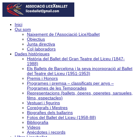
Inici
Qui som
Naixement de l’Associació LiceXballet
Objectius
Junta directiva
Col·laboradors
Dades històriques
Història del Ballet del Gran Teatre del Liceu (1847-
1988)
Els Ballets de Barcelona i la seva incorporació al Ballet
del Teatre del Liceu (1951-1953)
Premis i Honors
Programes i premsa – classificats per anys –
Programes de les Temporades
Representacions (ballets, òperes, operetes, sarsueles,
films, espectacles)
Vestuari i figurins
Coreògrafs i Mestres
Biografies dels ballarins
Fotos del Ballet del Liceu (1958-88)
Bibliografia
Vídeos
Anècdotes i records