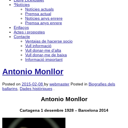
Llibre Licexballet
*Notícies
Notícies actuals
Premsa actual
Notícies anys enrere
Premsa anys enrere
Enllaços
Actes i propostes
Contacte
Ventajas de hacerse socio
Vull informació
Vull donar-me d’alta
Vull donar-me de baixa
Informació important
Antonio Monllor
Posted on
2015-02-08
by
webmaster
Posted in
Biografies dels
ballarins
,
Dades històriques
.
Antonio Monllor
Cartagena 1 desembre 1928 – Barcelona 2014