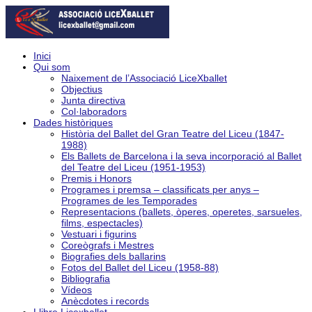
Inici
Qui som
Naixement de l’Associació LiceXballet
Objectius
Junta directiva
Col·laboradors
Dades històriques
Història del Ballet del Gran Teatre del Liceu (1847-
1988)
Els Ballets de Barcelona i la seva incorporació al Ballet
del Teatre del Liceu (1951-1953)
Premis i Honors
Programes i premsa – classificats per anys –
Programes de les Temporades
Representacions (ballets, òperes, operetes, sarsueles,
films, espectacles)
Vestuari i figurins
Coreògrafs i Mestres
Biografies dels ballarins
Fotos del Ballet del Liceu (1958-88)
Bibliografia
Vídeos
Anècdotes i records