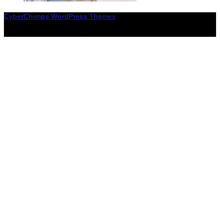
CyberChimps WordPress Themes
© Associació LiceXballet / I F: G65955338