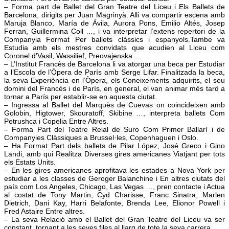
– Forma part de Ballet del Gran Teatre del Liceu i Els Ballets de
Barcelona, dirigits per Juan Magrinyà. Alli va compartir escena amb
Maruja Blanco, María de Ávila, Aurora Pons, Emilio Altés, Josep
Ferran, Guillermina Coll …, i va interpretar l’extens repertori de la
Companyia Format Per ballets clàssics i espanyols.Tambe va
Estudia amb els mestres convidats que acudien al Liceu com
Coronel d’Vasil, Wassilief, Preovajenska …
– L’Institut Francès de Barcelona li va atorgar una beca per Estudiar
a l’Escola de l’Òpera de París amb Serge Lifar. Finalitzada la beca,
la seva Experiència en l’Òpera, els Coneixements adquirits, el seu
domini del Francès i de París, en general, el van animar més tard a
tornar a París per establir-se en aquesta ciutat.
– Ingressa al Ballet del Marquès de Cuevas on coincideixen amb
Golobin, Higtower, Skouratoff, Skibine …, interpreta ballets Com
Petrushca i Copelia Entre Altres.
– Forma Part del Teatre Reial de Suro Com Primer Ballarí i de
Companyies Clàssiques a Brussel·les, Copenhaguen i Oslo.
– Ha Format Part dels ballets de Pilar López, José Greco i Gino
Landi, amb qui Realitza Diverses gires americanes Viatjant per tots
els Estats Units.
– En les gires americanes aprofitava les estades a Nova York per
estudiar a les classes de Geroger Balanchine i En altres ciutats del
país com Los Angeles, Chicago, Las Vegas …, pren contacte i Actua
al costat de Tony Martin, Cyd Charisse, Franc Sinatra, Marlen
Dietrich, Dani Kay, Harri Belafonte, Brenda Lee, Elionor Powell i
Fred Astaire Entre altres.
– La seva Relació amb el Ballet del Gran Teatre del Liceu va ser
constant, tornant a les seves files al llarg de tote la seva carrera.