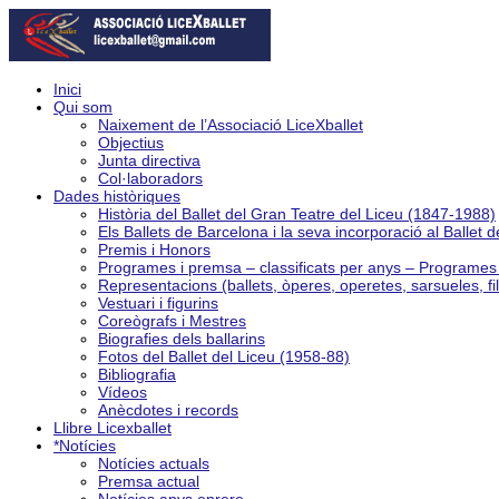
Inici
Qui som
Naixement de l’Associació LiceXballet
Objectius
Junta directiva
Col·laboradors
Dades històriques
Història del Ballet del Gran Teatre del Liceu (1847-1988)
Els Ballets de Barcelona i la seva incorporació al Ballet 
Premis i Honors
Programes i premsa – classificats per anys – Programe
Representacions (ballets, òperes, operetes, sarsueles, fi
Vestuari i figurins
Coreògrafs i Mestres
Biografies dels ballarins
Fotos del Ballet del Liceu (1958-88)
Bibliografia
Vídeos
Anècdotes i records
Llibre Licexballet
*Notícies
Notícies actuals
Premsa actual