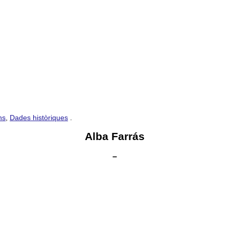
ns
,
Dades històriques
.
Alba Farrás
–