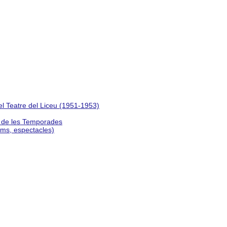
del Teatre del Liceu (1951-1953)
s de les Temporades
lms, espectacles)