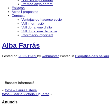
Notícies anys enrere
Premsa anys enrere
Enllaços
Actes i propostes
Contacte
Ventajas de hacerse socio
Vull informació
Vull donar-me d’alta
Vull donar-me de baixa
Informació important
Alba Farrás
Posted on
2022-11-09
by
webmaster
Posted in
Biografies dels ballari
– Buscant informació –
«
fotos – Laura Esteve
fotos – María Victoria Figueras
»
Anuncis