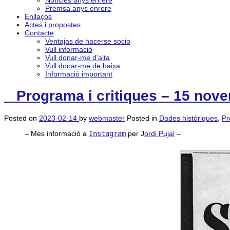
Notícies anys enrere
Premsa anys enrere
Enllaços
Actes i propostes
Contacte
Ventajas de hacerse socio
Vull informació
Vull donar-me d’alta
Vull donar-me de baixa
Informació important
_ Programa i critiques – 15 nove
Posted on
2023-02-14
by
webmaster
Posted in
Dades històriques
,
Pr
– Mes informació a
Instagram
per J
ordi Pujal
–