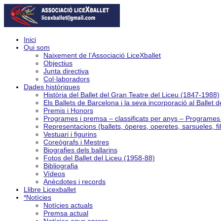
Inici
Qui som
Naixement de l’Associació LiceXballet
Objectius
Junta directiva
Col·laboradors
Dades històriques
Història del Ballet del Gran Teatre del Liceu (1847-1988)
Els Ballets de Barcelona i la seva incorporació al Ballet 
Premis i Honors
Programes i premsa – classificats per anys – Programe
Representacions (ballets, òperes, operetes, sarsueles, fi
Vestuari i figurins
Coreògrafs i Mestres
Biografies dels ballarins
Fotos del Ballet del Liceu (1958-88)
Bibliografia
Vídeos
Anècdotes i records
Llibre Licexballet
*Notícies
Notícies actuals
Premsa actual