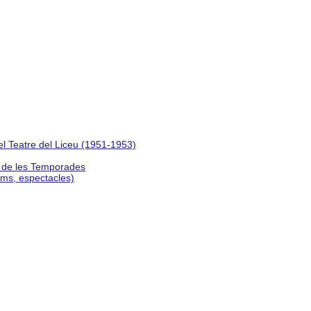
del Teatre del Liceu (1951-1953)
s de les Temporades
lms, espectacles)