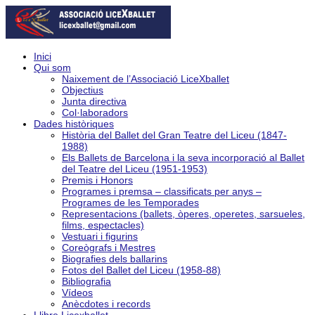
Inici
Qui som
Naixement de l’Associació LiceXballet
Objectius
Junta directiva
Col·laboradors
Dades històriques
Història del Ballet del Gran Teatre del Liceu (1847-
1988)
Els Ballets de Barcelona i la seva incorporació al Ballet
del Teatre del Liceu (1951-1953)
Premis i Honors
Programes i premsa – classificats per anys –
Programes de les Temporades
Representacions (ballets, òperes, operetes, sarsueles,
films, espectacles)
Vestuari i figurins
Coreògrafs i Mestres
Biografies dels ballarins
Fotos del Ballet del Liceu (1958-88)
Bibliografia
Vídeos
Anècdotes i records