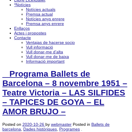
Llibre Licexballet
*Notícies
Notícies actuals
Premsa actual
Notícies anys enrere
Premsa anys enrere
Enllaços
Actes i propostes
Contacte
Ventajas de hacerse socio
Vull informació
Vull donar-me d’alta
Vull donar-me de baixa
Informació important
_ Programa Ballets de
Barcelona – 8 novembre 1951 –
Teatre Victoria – LAS SILFIDES
– TAPICES DE GOYA – EL
AMOR BRUJO –
Posted on
2020-10-26
by
webmaster
Posted in
Ballets de
barcelona
,
Dades històriques
,
Programes
.